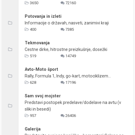
3650
72160
Potovanja in izleti
Informacije o državah, nasveti, zanimivi kraji
400
7385
Tekmovanja
Cestne dirke, hitrostne preizkušnje, dosežki
519
14749
Avto-Moto šport
Rally, Formula 1, Indy, go-kart, motociklizem...
628
17196
Sam svoj mojster
Predstavi postopek predelave/dodelave na avtu (v
sliki in besedi)
957
26406
Galerija