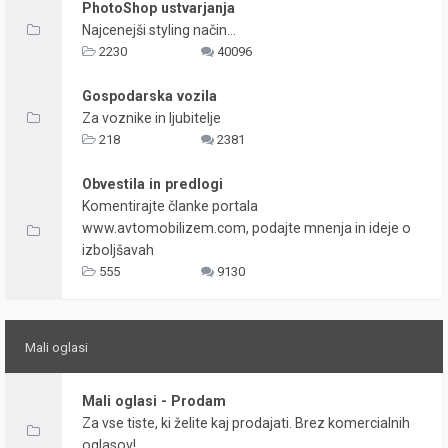
PhotoShop ustvarjanja
Najcenejši styling način...
2230
40096
Gospodarska vozila
Za voznike in ljubitelje
218
2381
Obvestila in predlogi
Komentirajte članke portala
www.avtomobilizem.com, podajte mnenja in ideje o
izboljšavah
555
9130
Mali oglasi
Mali oglasi - Prodam
Za vse tiste, ki želite kaj prodajati. Brez komercialnih
oglasov!