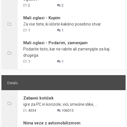
2
2
Mali oglasi - Kupim
Za vse tiste, ki iščete kakšno posebno stvar.
1
1
Mali oglasi - Podarim, zamenjam
Podarite tisto, kar ne rabite ali zamenjajte za kaj
drugega.
1
1
Ostalo
Zabavni kotiček
igre za PC in konzole, vici, smešne slike, ...
4334
106015
Nima veze z avtomobilizmom