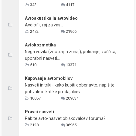
342
4117
Avtoakustika in avtovideo
Avdiofili, raj za vas...
2472
21966
Avtokozmetika
Nega vozila (znotraj in zunaj), poliranje, zaščita,
uporabni nasveti...
510
13371
Kupovanje avtomobilov
Nasveti in triki - kako kupiti dober avto, napišite
pohvale in kritike prodajalcev
10057
209034
Pravni nasveti
Rabite avto-nasvet obiskovalcev foruma?
2128
36965