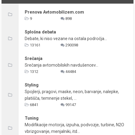
Prenova Avtomobilizem.com
9
898
Splošna debata
Debate, ki niso vezane na ostala področja...
13161
290098
Srečanja
Srečanja avtomobilskih navdušencev...
1312
44484
Styling
Spojlerji, pragovi, maske, neon, barvanje, nalepke,
platišča, temnenje stekel, ...
6841
99147
Tuning
Modifikacije motorja, izpuha, podvozje, turbine, N2O
vbrizgovanje, menjalniki, itd...