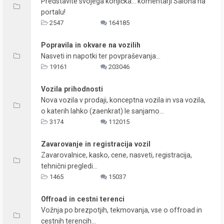
Predstavite svojega konjička... komentarji Salona na
portalu!
2547
164185
Popravila in okvare na vozilih
Nasveti in napotki ter povpraševanja...
19161
203046
Vozila prihodnosti
Nova vozila v prodaji, konceptna vozila in vsa vozila,
o katerih lahko (zaenkrat) le sanjamo...
3174
112015
Zavarovanje in registracija vozil
Zavarovalnice, kasko, cene, nasveti, registracija,
tehnični pregledi...
1465
15037
Offroad in cestni terenci
Vožnja po brezpotjih, tekmovanja, vse o offroad in
cestnih terencih...