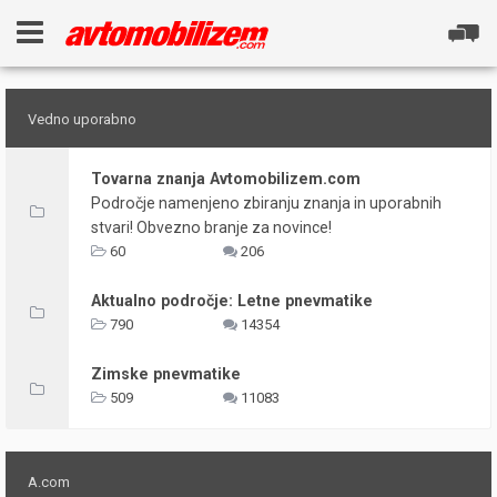
Vedno uporabno
Tovarna znanja Avtomobilizem.com
Področje namenjeno zbiranju znanja in uporabnih
stvari! Obvezno branje za novince!
60
206
Aktualno področje: Letne pnevmatike
790
14354
Zimske pnevmatike
509
11083
A.com