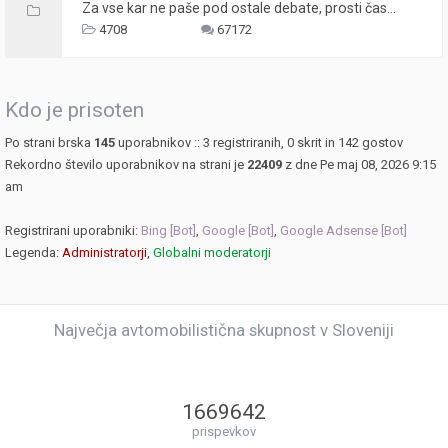
Za vse kar ne paše pod ostale debate, prosti čas...
4708
67172
Kdo je prisoten
Po strani brska
145
uporabnikov :: 3 registriranih, 0 skrit in 142 gostov
Rekordno število uporabnikov na strani je
22409
z dne Pe maj 08, 2026 9:15
am
Registrirani uporabniki:
Bing [Bot]
,
Google [Bot]
,
Google Adsense [Bot]
Legenda:
Administratorji
,
Globalni moderatorji
Največja avtomobilistična skupnost v Sloveniji
1669642
prispevkov