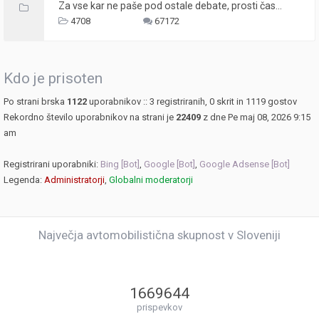
Za vse kar ne paše pod ostale debate, prosti čas...
4708
67172
Kdo je prisoten
Po strani brska
1122
uporabnikov :: 3 registriranih, 0 skrit in 1119 gostov
Rekordno število uporabnikov na strani je
22409
z dne Pe maj 08, 2026 9:15
am
Registrirani uporabniki:
Bing [Bot]
,
Google [Bot]
,
Google Adsense [Bot]
Legenda:
Administratorji
,
Globalni moderatorji
Največja avtomobilistična skupnost v Sloveniji
1669644
prispevkov