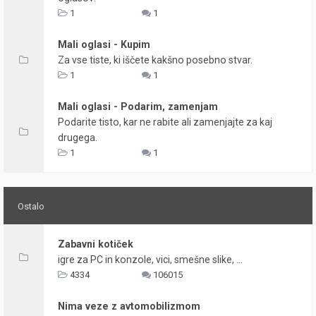
1
1
Mali oglasi - Kupim
Za vse tiste, ki iščete kakšno posebno stvar.
1
1
Mali oglasi - Podarim, zamenjam
Podarite tisto, kar ne rabite ali zamenjajte za kaj
drugega.
1
1
Ostalo
Zabavni kotiček
igre za PC in konzole, vici, smešne slike, ...
4334
106015
Nima veze z avtomobilizmom