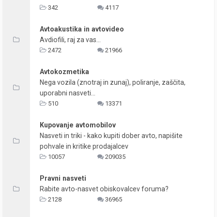
342
4117
Avtoakustika in avtovideo
Avdiofili, raj za vas...
2472
21966
Avtokozmetika
Nega vozila (znotraj in zunaj), poliranje, zaščita,
uporabni nasveti...
510
13371
Kupovanje avtomobilov
Nasveti in triki - kako kupiti dober avto, napišite
pohvale in kritike prodajalcev
10057
209035
Pravni nasveti
Rabite avto-nasvet obiskovalcev foruma?
2128
36965