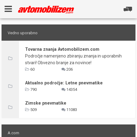
Vedno uporabno
Tovarna znanja Avtomobilizem.com
Področje namenjeno zbiranju znanja in uporabnih
stvari! Obvezno branje za novince!
60
206
Aktualno področje: Letne pnevmatike
790
14354
Zimske pnevmatike
509
11083
A.com