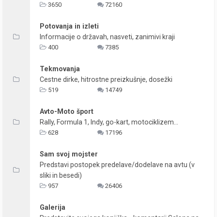
3650
72160
Potovanja in izleti
Informacije o državah, nasveti, zanimivi kraji
400
7385
Tekmovanja
Cestne dirke, hitrostne preizkušnje, dosežki
519
14749
Avto-Moto šport
Rally, Formula 1, Indy, go-kart, motociklizem...
628
17196
Sam svoj mojster
Predstavi postopek predelave/dodelave na avtu (v
sliki in besedi)
957
26406
Galerija