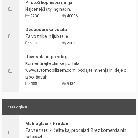
PhotoShop ustvarjanja
Najcenejši styling način...
2230
40096
Gospodarska vozila
Za voznike in ljubitelje
218
2381
Obvestila in predlogi
Komentirajte članke portala
www.avtomobilizem.com, podajte mnenja in ideje o
izboljšavah
555
9130
Mali oglasi
Mali oglasi - Prodam
Za vse tiste, ki želite kaj prodajati. Brez komercialnih
oglasov!