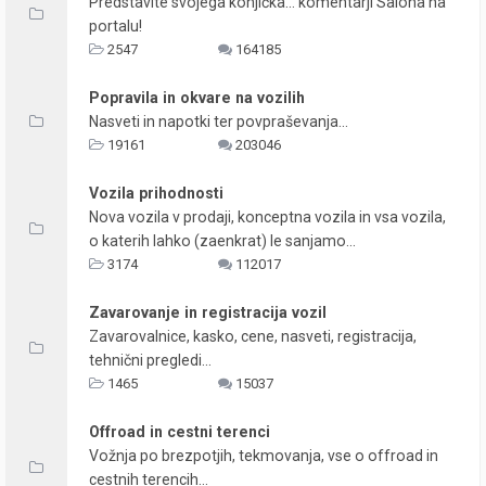
Predstavite svojega konjička... komentarji Salona na
portalu!
2547
164185
Popravila in okvare na vozilih
Nasveti in napotki ter povpraševanja...
19161
203046
Vozila prihodnosti
Nova vozila v prodaji, konceptna vozila in vsa vozila,
o katerih lahko (zaenkrat) le sanjamo...
3174
112017
Zavarovanje in registracija vozil
Zavarovalnice, kasko, cene, nasveti, registracija,
tehnični pregledi...
1465
15037
Offroad in cestni terenci
Vožnja po brezpotjih, tekmovanja, vse o offroad in
cestnih terencih...