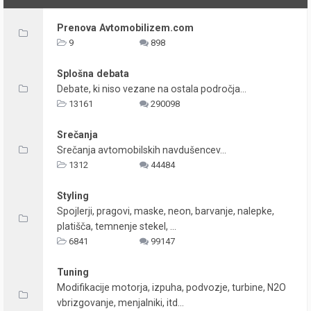
Prenova Avtomobilizem.com
9
898
Splošna debata
Debate, ki niso vezane na ostala področja...
13161
290098
Srečanja
Srečanja avtomobilskih navdušencev...
1312
44484
Styling
Spojlerji, pragovi, maske, neon, barvanje, nalepke,
platišča, temnenje stekel, ...
6841
99147
Tuning
Modifikacije motorja, izpuha, podvozje, turbine, N2O
vbrizgovanje, menjalniki, itd...