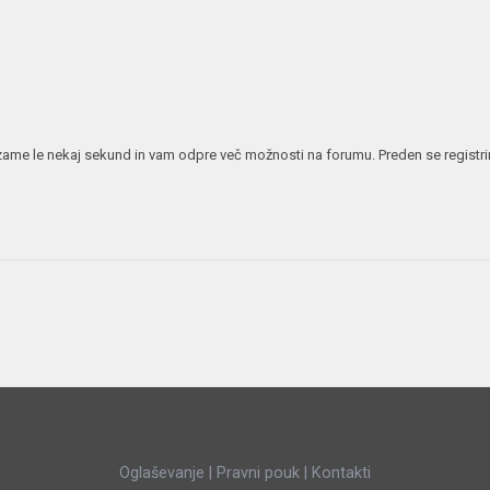
JERNEJ BOLKA
TEHNIČNA VPRAŠANJA
ROK ČERNJAVSKI
AVTOPLIN
ŽIGA HABJAN
 vzame le nekaj sekund in vam odpre več možnosti na forumu. Preden se registrira
Oglaševanje
|
Pravni pouk
|
Kontakti