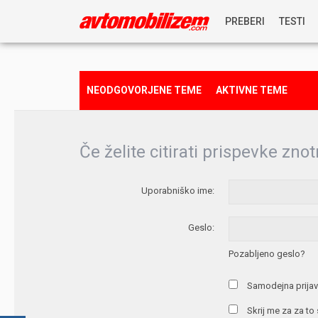
PREBERI
TESTI
NOVICE
NEODGOVORJENE TEME
AKTIVNE TEME
REPORTAŽE
Če želite citirati prispevke znot
PREDSTAVITVE
Uporabniško ime:
NAGRADNA IGRA
Geslo:
Pozabljeno geslo?
Samodejna prijav
Skrij me za za to