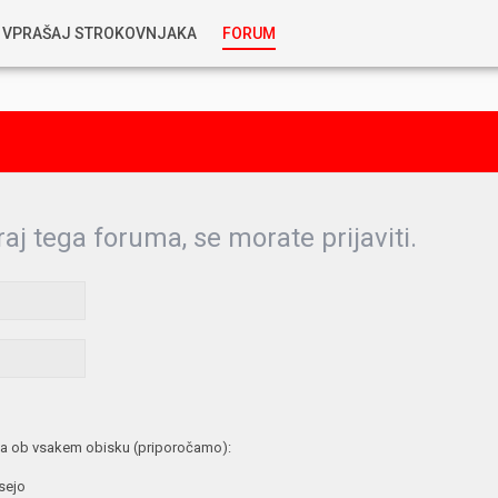
VPRAŠAJ STROKOVNJAKA
FORUM
RABLJENA VOZILA
KOSTJA PRIHODA
GORIVA
SILVAN SIMČIČ
AVTOPLIN
raj tega foruma, se morate prijaviti.
TOMAŽ DEMŠAR
MAZIVA IN OLJA
ALEŠ ARNŠEK
PREDELAVE
ALEKS HUMAR IN FLORJAN RUS
PNEVMATIKE
a ob vsakem obisku (priporočamo):
TIHOMIR KACJAN
 sejo
HIBRIDNA TEHNIKA