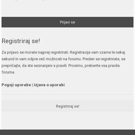
Registriraj se!
Za prijavo se morate najprej registrirati. Registracija vam vzame le nekaj
sekund in vam odpre več možnosti na forumu. Preden se registrirate, se
prepričajte, da ste seznanjeni s pravili. Prosimo, preberite vsa pravila
foruma.
Pogoji uporabe
|
Izjava o uporabi
Registriraj se!