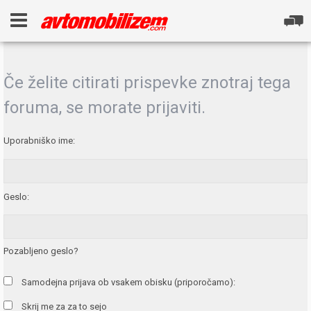
Če želite citirati prispevke znotraj tega
foruma, se morate prijaviti.
Uporabniško ime:
Geslo:
Pozabljeno geslo?
Samodejna prijava ob vsakem obisku (priporočamo):
Skrij me za za to sejo