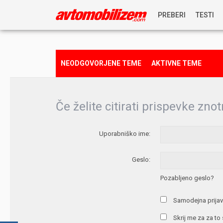
PREBERI
TESTI
NOVICE
NEODGOVORJENE TEME
AKTIVNE TEME
REPORTAŽE
Če želite citirati prispevke znot
PREDSTAVITVE
Uporabniško ime:
NAGRADNA IGRA
Geslo:
Pozabljeno geslo?
Samodejna prijav
Skrij me za za to