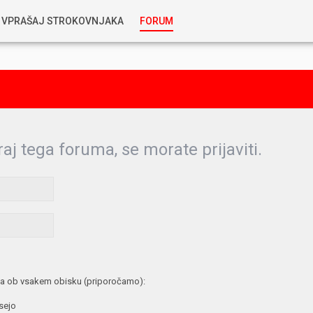
VPRAŠAJ STROKOVNJAKA
FORUM
RABLJENA VOZILA
KOSTJA PRIHODA
GORIVA
SILVAN SIMČIČ
AVTOPLIN
raj tega foruma, se morate prijaviti.
TOMAŽ DEMŠAR
MAZIVA IN OLJA
ALEŠ ARNŠEK
PREDELAVE
ALEKS HUMAR IN FLORJAN RUS
PNEVMATIKE
a ob vsakem obisku (priporočamo):
TIHOMIR KACJAN
 sejo
HIBRIDNA TEHNIKA