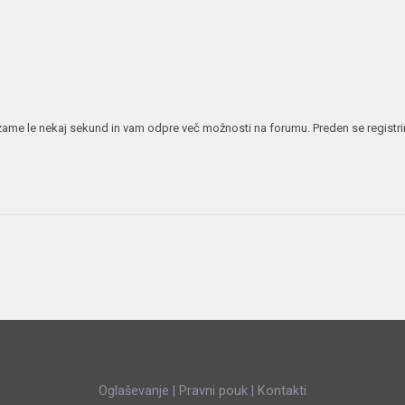
JERNEJ BOLKA
TEHNIČNA VPRAŠANJA
ROK ČERNJAVSKI
AVTOPLIN
ŽIGA HABJAN
 vzame le nekaj sekund in vam odpre več možnosti na forumu. Preden se registrira
Oglaševanje
|
Pravni pouk
|
Kontakti