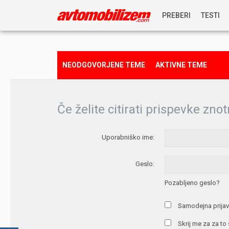
PREBERI
TESTI
NOVICE
NEODGOVORJENE TEME
AKTIVNE TEME
REPORTAŽE
Če želite citirati prispevke znot
PREDSTAVITVE
Uporabniško ime:
NAGRADNA IGRA
Geslo:
Pozabljeno geslo?
Samodejna prijav
Skrij me za za to