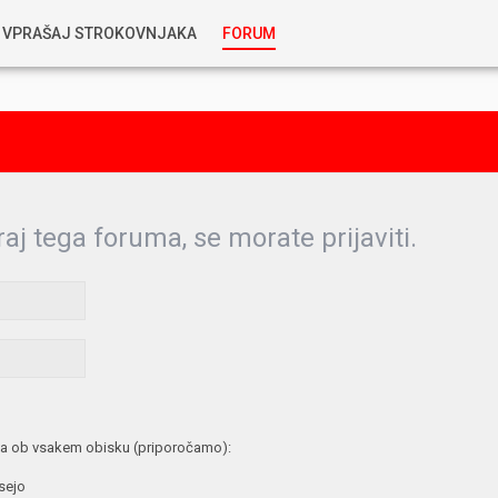
VPRAŠAJ STROKOVNJAKA
FORUM
RABLJENA VOZILA
KOSTJA PRIHODA
GORIVA
SILVAN SIMČIČ
AVTOPLIN
raj tega foruma, se morate prijaviti.
TOMAŽ DEMŠAR
MAZIVA IN OLJA
ALEŠ ARNŠEK
PREDELAVE
ALEKS HUMAR IN FLORJAN RUS
PNEVMATIKE
a ob vsakem obisku (priporočamo):
TIHOMIR KACJAN
 sejo
HIBRIDNA TEHNIKA