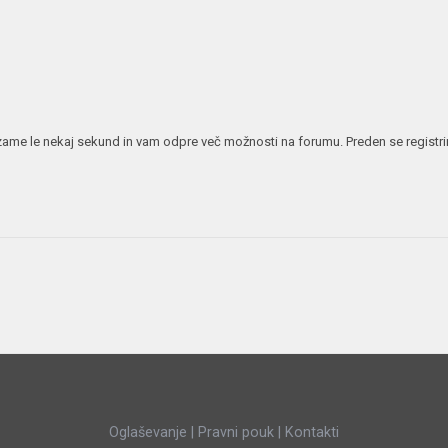
JERNEJ BOLKA
TEHNIČNA VPRAŠANJA
ROK ČERNJAVSKI
AVTOPLIN
ŽIGA HABJAN
 vzame le nekaj sekund in vam odpre več možnosti na forumu. Preden se registrira
Oglaševanje
|
Pravni pouk
|
Kontakti