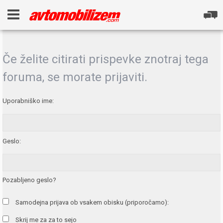
Če želite citirati prispevke znotraj tega
foruma, se morate prijaviti.
Uporabniško ime:
Geslo:
Pozabljeno geslo?
Samodejna prijava ob vsakem obisku (priporočamo):
Skrij me za za to sejo