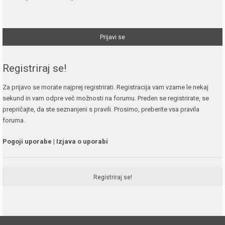
Registriraj se!
Za prijavo se morate najprej registrirati. Registracija vam vzame le nekaj
sekund in vam odpre več možnosti na forumu. Preden se registrirate, se
prepričajte, da ste seznanjeni s pravili. Prosimo, preberite vsa pravila
foruma.
Pogoji uporabe
|
Izjava o uporabi
Registriraj se!