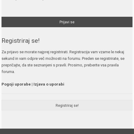
Registriraj se!
Za prijavo se morate najprej registrirati. Registracija vam vzame le nekaj
sekund in vam odpre več možnosti na forumu. Preden se registrirate, se
prepričajte, da ste seznanjeni s pravili. Prosimo, preberite vsa pravila
foruma.
Pogoji uporabe
|
Izjava o uporabi
Registriraj se!