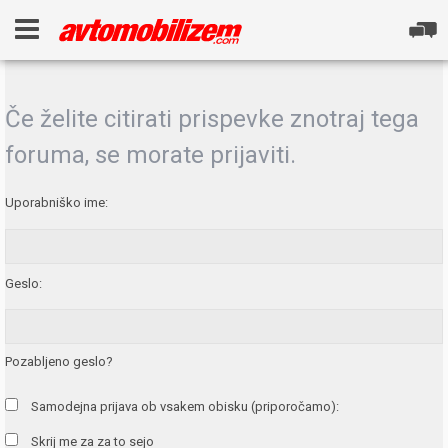
Če želite citirati prispevke znotraj tega
foruma, se morate prijaviti.
Uporabniško ime:
Geslo:
Pozabljeno geslo?
Samodejna prijava ob vsakem obisku (priporočamo):
Skrij me za za to sejo