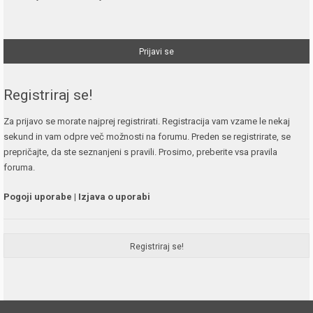
Registriraj se!
Za prijavo se morate najprej registrirati. Registracija vam vzame le nekaj
sekund in vam odpre več možnosti na forumu. Preden se registrirate, se
prepričajte, da ste seznanjeni s pravili. Prosimo, preberite vsa pravila
foruma.
Pogoji uporabe
|
Izjava o uporabi
Registriraj se!