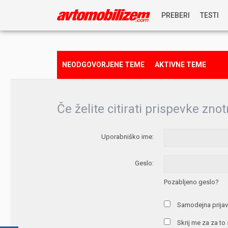
PREBERI
TESTI
NOVICE
NEODGOVORJENE TEME
AKTIVNE TEME
REPORTAŽE
Če želite citirati prispevke znot
PREDSTAVITVE
Uporabniško ime:
NAGRADNA IGRA
Geslo:
Pozabljeno geslo?
Samodejna prijav
Skrij me za za to