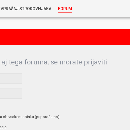
VPRAŠAJ STROKOVNJAKA
FORUM
RABLJENA VOZILA
KOSTJA PRIHODA
GORIVA
SILVAN SIMČIČ
AVTOPLIN
raj tega foruma, se morate prijaviti.
TOMAŽ DEMŠAR
MAZIVA IN OLJA
ALEŠ ARNŠEK
PREDELAVE
ALEKS HUMAR IN FLORJAN RUS
PNEVMATIKE
a ob vsakem obisku (priporočamo):
TIHOMIR KACJAN
 sejo
HIBRIDNA TEHNIKA