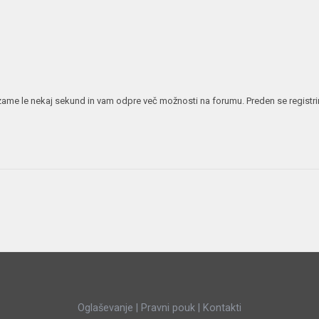
JERNEJ BOLKA
TEHNIČNA VPRAŠANJA
ROK ČERNJAVSKI
AVTOPLIN
ŽIGA HABJAN
 vzame le nekaj sekund in vam odpre več možnosti na forumu. Preden se registrira
Oglaševanje
|
Pravni pouk
|
Kontakti