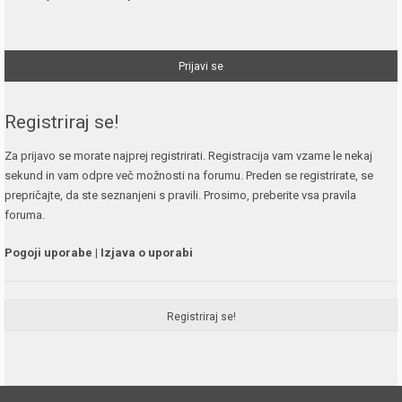
Registriraj se!
Za prijavo se morate najprej registrirati. Registracija vam vzame le nekaj
sekund in vam odpre več možnosti na forumu. Preden se registrirate, se
prepričajte, da ste seznanjeni s pravili. Prosimo, preberite vsa pravila
foruma.
Pogoji uporabe
|
Izjava o uporabi
Registriraj se!