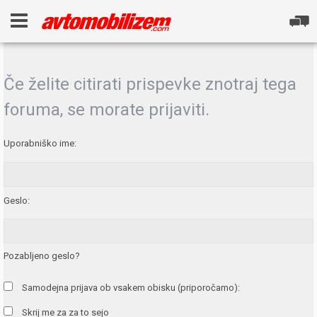
Če želite citirati prispevke znotraj tega
foruma, se morate prijaviti.
Uporabniško ime:
Geslo:
Pozabljeno geslo?
Samodejna prijava ob vsakem obisku (priporočamo):
Skrij me za za to sejo