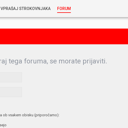
VPRAŠAJ STROKOVNJAKA
FORUM
RABLJENA VOZILA
KOSTJA PRIHODA
GORIVA
SILVAN SIMČIČ
AVTOPLIN
raj tega foruma, se morate prijaviti.
TOMAŽ DEMŠAR
MAZIVA IN OLJA
ALEŠ ARNŠEK
PREDELAVE
ALEKS HUMAR IN FLORJAN RUS
PNEVMATIKE
a ob vsakem obisku (priporočamo):
TIHOMIR KACJAN
 sejo
HIBRIDNA TEHNIKA