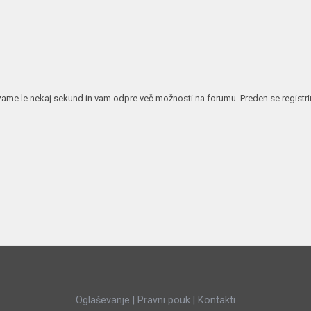
JERNEJ BOLKA
TEHNIČNA VPRAŠANJA
ROK ČERNJAVSKI
AVTOPLIN
ŽIGA HABJAN
 vzame le nekaj sekund in vam odpre več možnosti na forumu. Preden se registrira
Oglaševanje
|
Pravni pouk
|
Kontakti