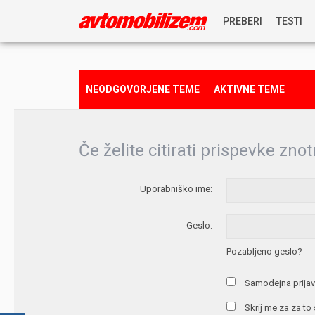
PREBERI
TESTI
NOVICE
NEODGOVORJENE TEME
AKTIVNE TEME
REPORTAŽE
Če želite citirati prispevke znot
PREDSTAVITVE
Uporabniško ime:
NAGRADNA IGRA
Geslo:
Pozabljeno geslo?
Samodejna prijav
Skrij me za za to