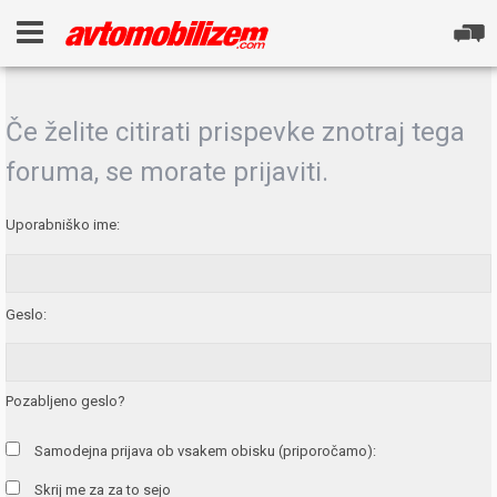
Če želite citirati prispevke znotraj tega
foruma, se morate prijaviti.
Uporabniško ime:
Geslo:
Pozabljeno geslo?
Samodejna prijava ob vsakem obisku (priporočamo):
Skrij me za za to sejo