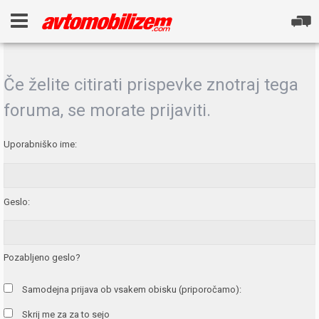
Če želite citirati prispevke znotraj tega
foruma, se morate prijaviti.
Uporabniško ime:
Geslo:
Pozabljeno geslo?
Samodejna prijava ob vsakem obisku (priporočamo):
Skrij me za za to sejo