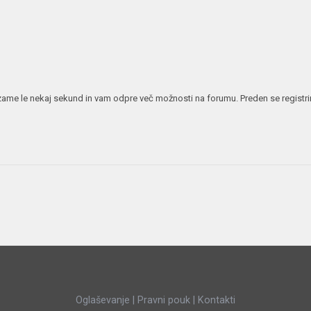
JERNEJ BOLKA
TEHNIČNA VPRAŠANJA
ROK ČERNJAVSKI
AVTOPLIN
ŽIGA HABJAN
 vzame le nekaj sekund in vam odpre več možnosti na forumu. Preden se registrira
Oglaševanje
|
Pravni pouk
|
Kontakti