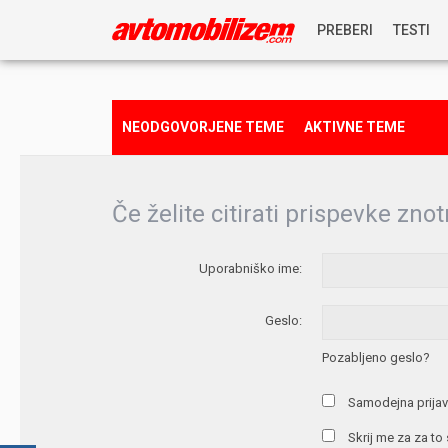
PREBERI
TESTI
NOVICE
NEODGOVORJENE TEME
AKTIVNE TEME
REPORTAŽE
Če želite citirati prispevke znot
PREDSTAVITVE
Uporabniško ime:
NAGRADNA IGRA
Geslo:
Pozabljeno geslo?
Samodejna prijav
Skrij me za za to