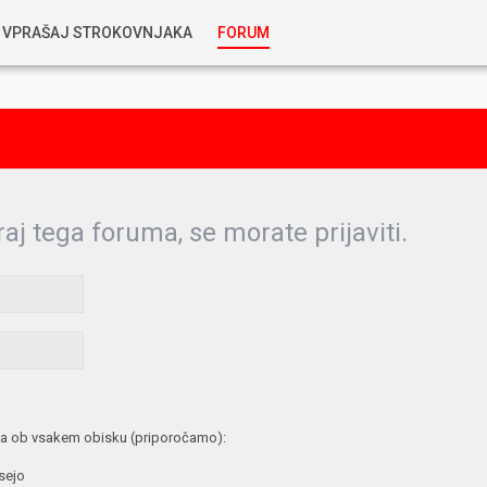
VPRAŠAJ STROKOVNJAKA
FORUM
RABLJENA VOZILA
KOSTJA PRIHODA
GORIVA
SILVAN SIMČIČ
AVTOPLIN
raj tega foruma, se morate prijaviti.
TOMAŽ DEMŠAR
MAZIVA IN OLJA
ALEŠ ARNŠEK
PREDELAVE
ALEKS HUMAR IN FLORJAN RUS
PNEVMATIKE
a ob vsakem obisku (priporočamo):
TIHOMIR KACJAN
 sejo
HIBRIDNA TEHNIKA