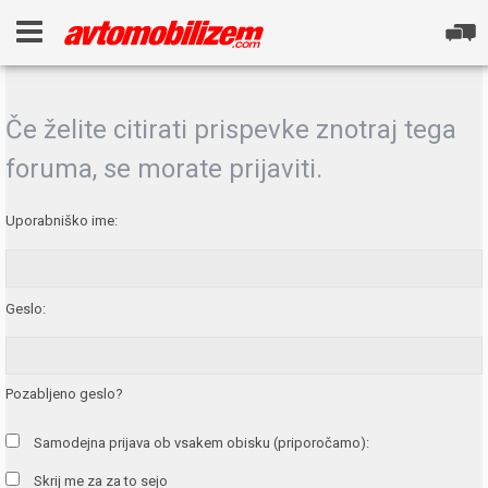
Če želite citirati prispevke znotraj tega
foruma, se morate prijaviti.
Uporabniško ime:
Geslo:
Pozabljeno geslo?
Samodejna prijava ob vsakem obisku (priporočamo):
Skrij me za za to sejo