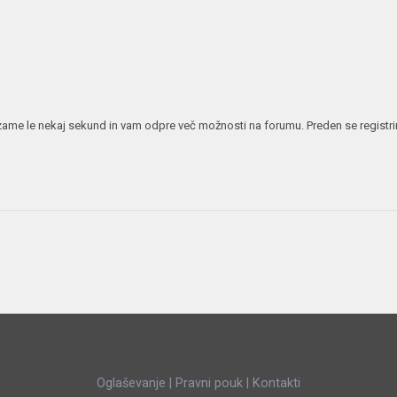
JERNEJ BOLKA
TEHNIČNA VPRAŠANJA
ROK ČERNJAVSKI
AVTOPLIN
ŽIGA HABJAN
 vzame le nekaj sekund in vam odpre več možnosti na forumu. Preden se registrira
Oglaševanje
|
Pravni pouk
|
Kontakti