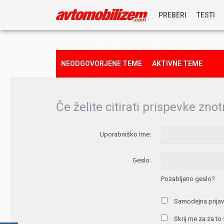
PREBERI
TESTI
NOVICE
NEODGOVORJENE TEME
AKTIVNE TEME
REPORTAŽE
Če želite citirati prispevke znot
PREDSTAVITVE
Uporabniško ime:
NAGRADNA IGRA
Geslo:
Pozabljeno geslo?
Samodejna prijav
Skrij me za za to