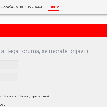
VPRAŠAJ STROKOVNJAKA
FORUM
RABLJENA VOZILA
KOSTJA PRIHODA
GORIVA
SILVAN SIMČIČ
AVTOPLIN
raj tega foruma, se morate prijaviti.
TOMAŽ DEMŠAR
MAZIVA IN OLJA
ALEŠ ARNŠEK
PREDELAVE
ALEKS HUMAR IN FLORJAN RUS
PNEVMATIKE
a ob vsakem obisku (priporočamo):
TIHOMIR KACJAN
 sejo
HIBRIDNA TEHNIKA