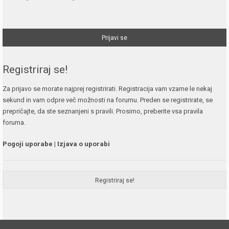
Registriraj se!
Za prijavo se morate najprej registrirati. Registracija vam vzame le nekaj
sekund in vam odpre več možnosti na forumu. Preden se registrirate, se
prepričajte, da ste seznanjeni s pravili. Prosimo, preberite vsa pravila
foruma.
Pogoji uporabe
|
Izjava o uporabi
Registriraj se!