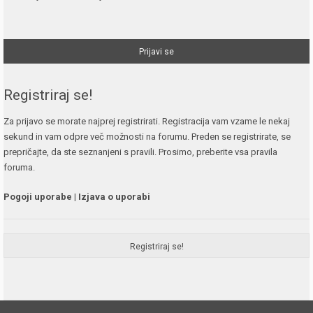
Registriraj se!
Za prijavo se morate najprej registrirati. Registracija vam vzame le nekaj
sekund in vam odpre več možnosti na forumu. Preden se registrirate, se
prepričajte, da ste seznanjeni s pravili. Prosimo, preberite vsa pravila
foruma.
Pogoji uporabe
|
Izjava o uporabi
Registriraj se!