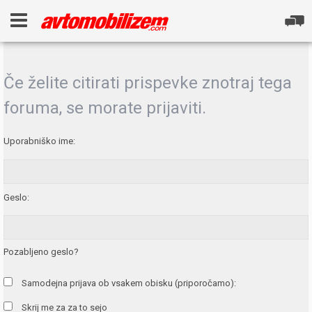
Če želite citirati prispevke znotraj tega
foruma, se morate prijaviti.
Uporabniško ime:
Geslo:
Pozabljeno geslo?
Samodejna prijava ob vsakem obisku (priporočamo):
Skrij me za za to sejo