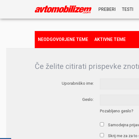
PREBERI
TESTI
NOVICE
NEODGOVORJENE TEME
AKTIVNE TEME
REPORTAŽE
Če želite citirati prispevke znot
PREDSTAVITVE
Uporabniško ime:
NAGRADNA IGRA
Geslo:
Pozabljeno geslo?
Samodejna prijav
Skrij me za za to