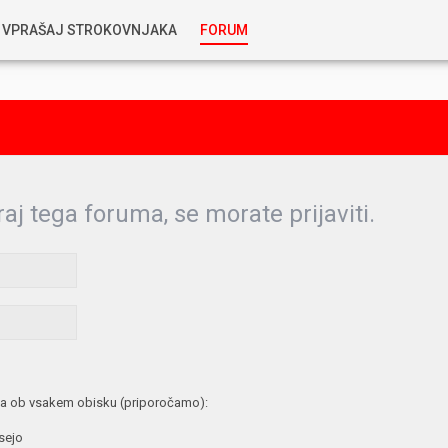
VPRAŠAJ STROKOVNJAKA
FORUM
RABLJENA VOZILA
KOSTJA PRIHODA
GORIVA
SILVAN SIMČIČ
AVTOPLIN
raj tega foruma, se morate prijaviti.
TOMAŽ DEMŠAR
MAZIVA IN OLJA
ALEŠ ARNŠEK
PREDELAVE
ALEKS HUMAR IN FLORJAN RUS
PNEVMATIKE
a ob vsakem obisku (priporočamo):
TIHOMIR KACJAN
 sejo
HIBRIDNA TEHNIKA