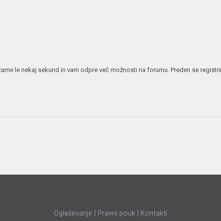
JERNEJ BOLKA
TEHNIČNA VPRAŠANJA
ROK ČERNJAVSKI
AVTOPLIN
ŽIGA HABJAN
 vzame le nekaj sekund in vam odpre več možnosti na forumu. Preden se registrira
Oglaševanje
|
Pravni pouk
|
Kontakti