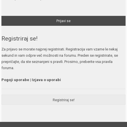
Registriraj se!
Za prijavo se morate najprej registrirati. Registracija vam vzame le nekaj
sekund in vam odpre več možnosti na forumu. Preden se registrirate, se
prepričajte, da ste seznanjeni s pravili. Prosimo, preberite vsa pravila
foruma.
Pogoji uporabe
|
Izjava o uporabi
Registriraj se!