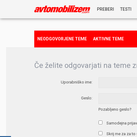
PREBERI
TESTI
NOVICE
NEODGOVORJENE TEME
AKTIVNE TEME
REPORTAŽE
Če želite odgovarjati na teme z
PREDSTAVITVE
Uporabniško ime:
NAGRADNA IGRA
Geslo:
Pozabljeno geslo?
Samodejna prijav
Skrij me za za to