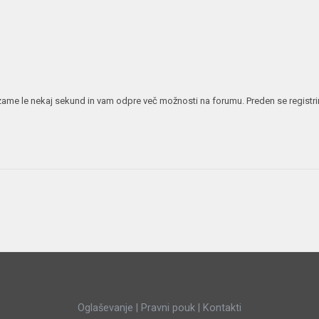
JERNEJ BOLKA
TEHNIČNA VPRAŠANJA
ROK ČERNJAVSKI
AVTOPLIN
ŽIGA HABJAN
 vzame le nekaj sekund in vam odpre več možnosti na forumu. Preden se registrira
Oglaševanje
|
Pravni pouk
|
Kontakti