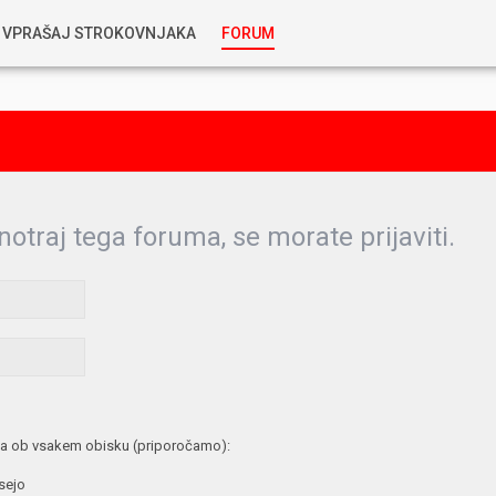
VPRAŠAJ STROKOVNJAKA
FORUM
RABLJENA VOZILA
KOSTJA PRIHODA
GORIVA
SILVAN SIMČIČ
AVTOPLIN
notraj tega foruma, se morate prijaviti.
TOMAŽ DEMŠAR
MAZIVA IN OLJA
ALEŠ ARNŠEK
PREDELAVE
ALEKS HUMAR IN FLORJAN RUS
PNEVMATIKE
a ob vsakem obisku (priporočamo):
TIHOMIR KACJAN
 sejo
HIBRIDNA TEHNIKA