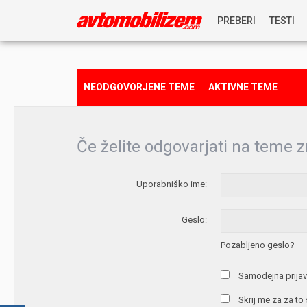
PREBERI
TESTI
NOVICE
NEODGOVORJENE TEME
AKTIVNE TEME
REPORTAŽE
Če želite odgovarjati na teme z
PREDSTAVITVE
Uporabniško ime:
NAGRADNA IGRA
Geslo:
Pozabljeno geslo?
Samodejna prijav
Skrij me za za to