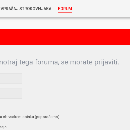
VPRAŠAJ STROKOVNJAKA
FORUM
RABLJENA VOZILA
KOSTJA PRIHODA
GORIVA
SILVAN SIMČIČ
AVTOPLIN
notraj tega foruma, se morate prijaviti.
TOMAŽ DEMŠAR
MAZIVA IN OLJA
ALEŠ ARNŠEK
PREDELAVE
ALEKS HUMAR IN FLORJAN RUS
PNEVMATIKE
a ob vsakem obisku (priporočamo):
TIHOMIR KACJAN
 sejo
HIBRIDNA TEHNIKA