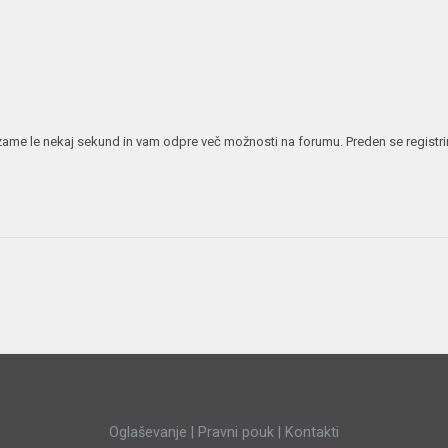
JERNEJ BOLKA
TEHNIČNA VPRAŠANJA
ROK ČERNJAVSKI
AVTOPLIN
ŽIGA HABJAN
 vzame le nekaj sekund in vam odpre več možnosti na forumu. Preden se registrira
Oglaševanje
|
Pravni pouk
|
Kontakti