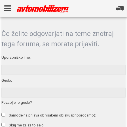
Če želite odgovarjati na teme znotraj
tega foruma, se morate prijaviti.
Uporabniško ime:
Geslo:
Pozabljeno geslo?
Samodejna prijava ob vsakem obisku (priporočamo):
Skrij me za za to sejo