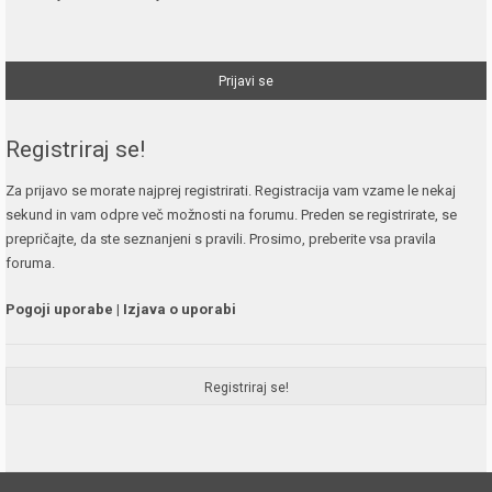
Registriraj se!
Za prijavo se morate najprej registrirati. Registracija vam vzame le nekaj
sekund in vam odpre več možnosti na forumu. Preden se registrirate, se
prepričajte, da ste seznanjeni s pravili. Prosimo, preberite vsa pravila
foruma.
Pogoji uporabe
|
Izjava o uporabi
Registriraj se!