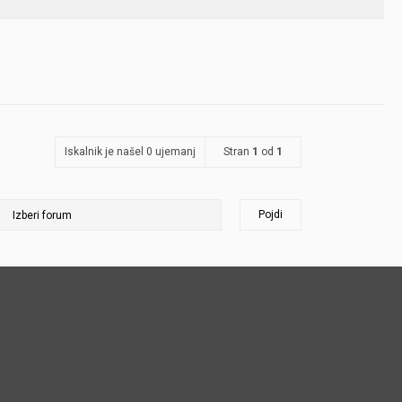
Iskalnik je našel 0 ujemanj
Stran
1
od
1
Pojdi