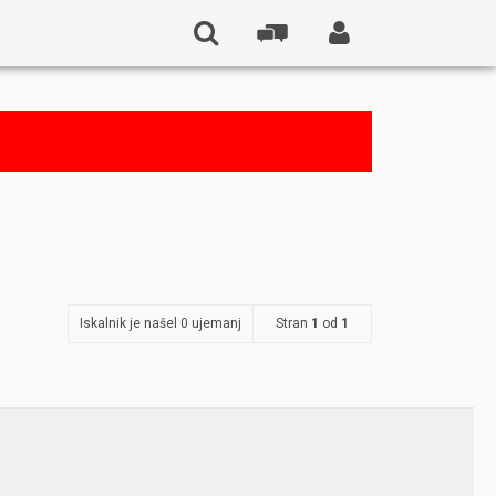
Iskalnik je našel 0 ujemanj
Stran
1
od
1