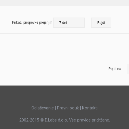
JERNEJ BOLKA
TEHNIČNA VPRAŠANJA
Prikaži prispevke prejšnjih
ROK ČERNJAVSKI
AVTOPLIN
ŽIGA HABJAN
Pojdi na
Oglaševanje
|
Pravni pouk
|
Kontakti
2002-2015 ©
D.Labs d.o.o.
Vse pravice pridržane.