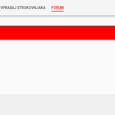
VPRAŠAJ STROKOVNJAKA
FORUM
RABLJENA VOZILA
KOSTJA PRIHODA
GORIVA
SILVAN SIMČIČ
AVTOPLIN
TOMAŽ DEMŠAR
MAZIVA IN OLJA
ALEŠ ARNŠEK
PREDELAVE
ALEKS HUMAR IN FLORJAN RUS
PNEVMATIKE
TIHOMIR KACJAN
HIBRIDNA TEHNIKA