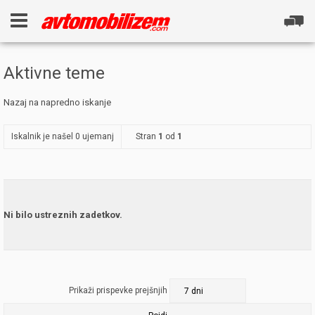
Aktivne teme
Nazaj na napredno iskanje
Iskalnik je našel 0 ujemanj
Stran
1
od
1
Ni bilo ustreznih zadetkov.
Prikaži prispevke prejšnjih