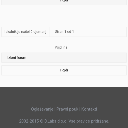
Iskalnik je našel 0 ujemanj
Stran
1
od
1
Pojdi na
Pojdi
Oglaševanje
|
Pravni pouk
|
Kontakti
2002-2015 ©
D.Labs d.o.o.
Vse pravice pridržane.