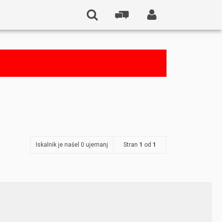
Iskalnik je našel 0 ujemanj
Stran
1
od
1