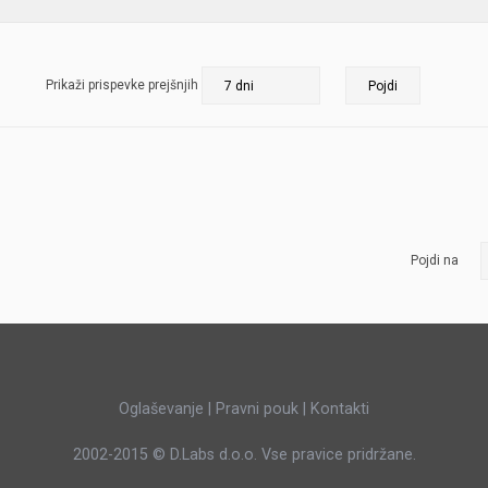
JERNEJ BOLKA
TEHNIČNA VPRAŠANJA
Prikaži prispevke prejšnjih
ROK ČERNJAVSKI
AVTOPLIN
ŽIGA HABJAN
Pojdi na
Oglaševanje
|
Pravni pouk
|
Kontakti
2002-2015 ©
D.Labs d.o.o.
Vse pravice pridržane.