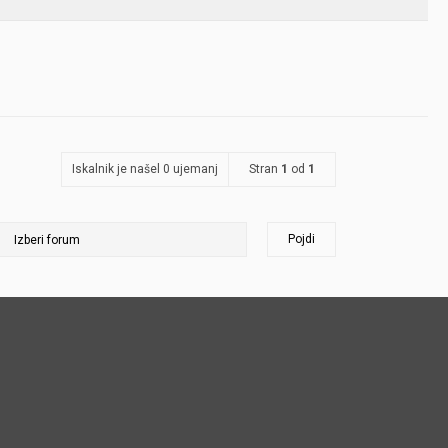
Iskalnik je našel 0 ujemanj
Stran
1
od
1
Pojdi