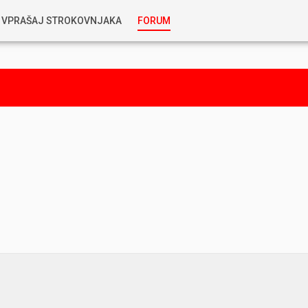
VPRAŠAJ STROKOVNJAKA
FORUM
RABLJENA VOZILA
KOSTJA PRIHODA
GORIVA
SILVAN SIMČIČ
AVTOPLIN
TOMAŽ DEMŠAR
MAZIVA IN OLJA
ALEŠ ARNŠEK
PREDELAVE
ALEKS HUMAR IN FLORJAN RUS
PNEVMATIKE
TIHOMIR KACJAN
HIBRIDNA TEHNIKA