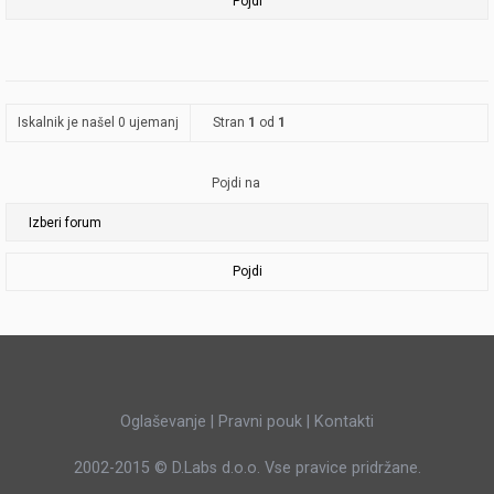
Iskalnik je našel 0 ujemanj
Stran
1
od
1
Pojdi na
Pojdi
Oglaševanje
|
Pravni pouk
|
Kontakti
2002-2015 ©
D.Labs d.o.o.
Vse pravice pridržane.