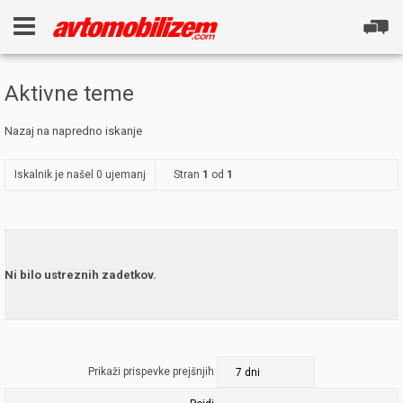
Aktivne teme
Nazaj na napredno iskanje
Iskalnik je našel 0 ujemanj
Stran
1
od
1
Ni bilo ustreznih zadetkov.
Prikaži prispevke prejšnjih