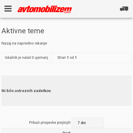
Aktivne teme
Nazaj na napredno iskanje
Iskalnik je našel 0 ujemanj
Stran
1
od
1
Ni bilo ustreznih zadetkov.
Prikaži prispevke prejšnjih