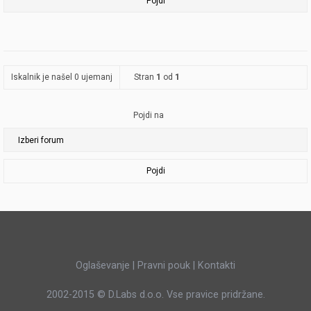
Iskalnik je našel 0 ujemanj
Stran
1
od
1
Pojdi na
Pojdi
Oglaševanje
|
Pravni pouk
|
Kontakti
2002-2015 ©
D.Labs d.o.o.
Vse pravice pridržane.