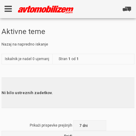
Aktivne teme
Nazaj na napredno iskanje
Iskalnik je našel 0 ujemanj
Stran
1
od
1
Ni bilo ustreznih zadetkov.
Prikaži prispevke prejšnjih