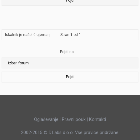
Iskalnik je našel 0 ujemanj
Stran
1
od
1
Pojdi na
Pojdi
Oglaševanje
|
Pravni pouk
|
Kontakti
2002-2015 ©
D.Labs d.o.o.
Vse pravice pridržane.