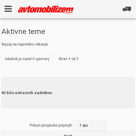
Aktivne teme
Nazaj na napredno iskanje
Iskalnik je našel 0 ujemanj
Stran
1
od
1
Ni bilo ustreznih zadetkov.
Prikaži prispevke prejšnjih