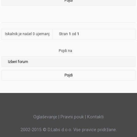
Iskalnik je našel 0 ujemanj
Stran
1
od
1
Pojdi na
Pojdi
Oglaševanje
|
Pravni pouk
|
Kontakti
2002-2015 ©
D.Labs d.o.o.
Vse pravice pridržane.