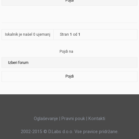
Iskalnik je našel 0 ujemanj
Stran
1
od
1
Pojdi na
Pojdi
Oglaševanje
|
Pravni pouk
|
Kontakti
2002-2015 ©
D.Labs d.o.o.
Vse pravice pridržane.