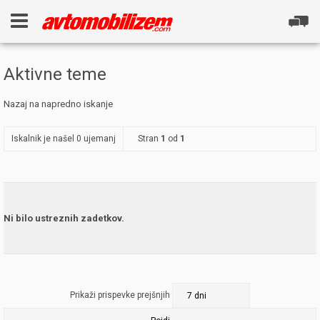
Aktivne teme
Nazaj na napredno iskanje
Iskalnik je našel 0 ujemanj
Stran
1
od
1
Ni bilo ustreznih zadetkov.
Prikaži prispevke prejšnjih