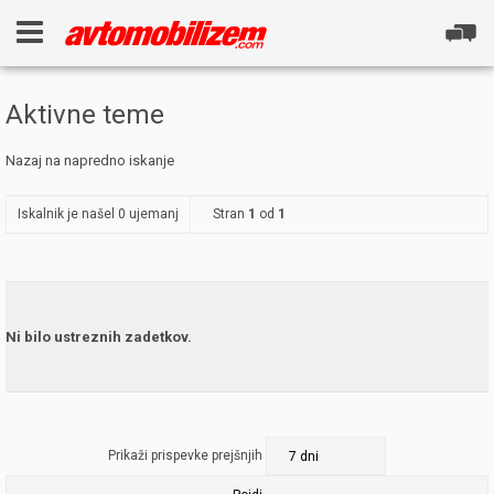
Aktivne teme
Nazaj na napredno iskanje
Iskalnik je našel 0 ujemanj
Stran
1
od
1
Ni bilo ustreznih zadetkov.
Prikaži prispevke prejšnjih