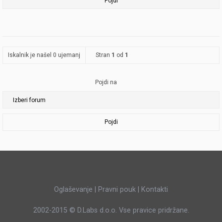
Iskalnik je našel 0 ujemanj
Stran
1
od
1
Pojdi na
Pojdi
Oglaševanje
|
Pravni pouk
|
Kontakti
2002-2015 ©
D.Labs d.o.o.
Vse pravice pridržane.