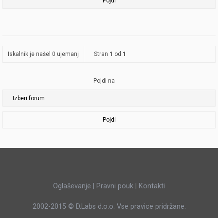
Iskalnik je našel 0 ujemanj
Stran
1
od
1
Pojdi na
Pojdi
Oglaševanje
|
Pravni pouk
|
Kontakti
2002-2015 ©
D.Labs d.o.o.
Vse pravice pridržane.