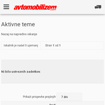
Aktivne teme
Nazaj na napredno iskanje
Iskalnik je našel 0 ujemanj
Stran
1
od
1
Ni bilo ustreznih zadetkov.
Prikaži prispevke prejšnjih