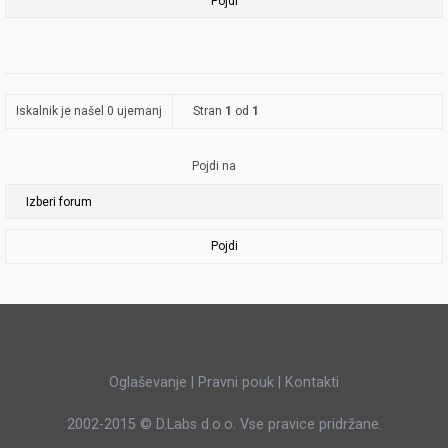
Iskalnik je našel 0 ujemanj
Stran
1
od
1
Pojdi na
Pojdi
Oglaševanje
|
Pravni pouk
|
Kontakti
2002-2015 ©
D.Labs d.o.o.
Vse pravice pridržane.