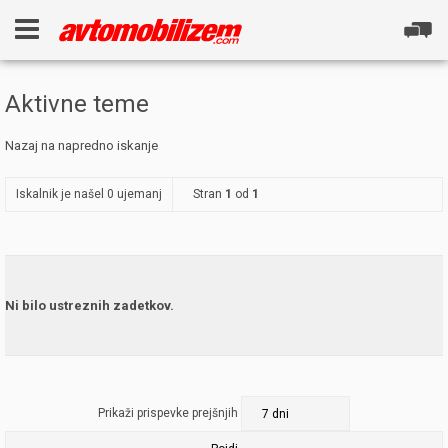
Aktivne teme
Nazaj na napredno iskanje
Iskalnik je našel 0 ujemanj
Stran
1
od
1
Ni bilo ustreznih zadetkov.
Prikaži prispevke prejšnjih