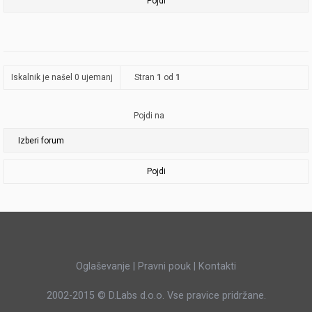
Iskalnik je našel 0 ujemanj
Stran
1
od
1
Pojdi na
Pojdi
Oglaševanje
|
Pravni pouk
|
Kontakti
2002-2015 ©
D.Labs d.o.o.
Vse pravice pridržane.