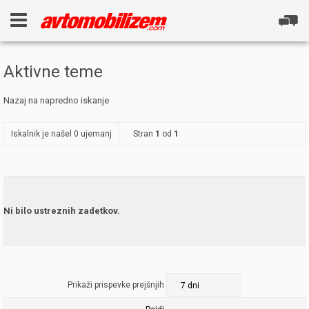
Aktivne teme
Nazaj na napredno iskanje
Iskalnik je našel 0 ujemanj
Stran
1
od
1
Ni bilo ustreznih zadetkov.
Prikaži prispevke prejšnjih