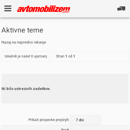
Aktivne teme
Nazaj na napredno iskanje
Iskalnik je našel 0 ujemanj
Stran
1
od
1
Ni bilo ustreznih zadetkov.
Prikaži prispevke prejšnjih