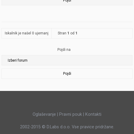
Iskalnik je našel 0 ujemanj
Stran
1
od
1
Pojdi na
Pojdi
Oglaševanje
|
Pravni pouk
|
Kontakti
2002-2015 ©
D.Labs d.o.o.
Vse pravice pridržane.