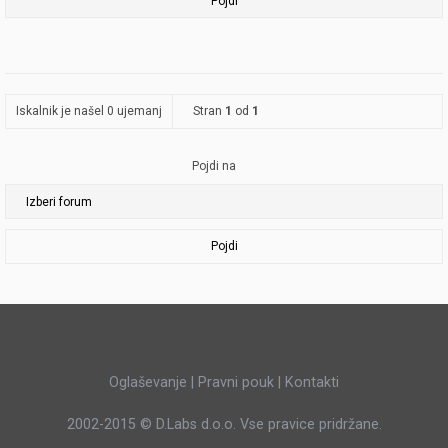
Iskalnik je našel 0 ujemanj
Stran
1
od
1
Pojdi na
Pojdi
Oglaševanje
|
Pravni pouk
|
Kontakti
2002-2015 ©
D.Labs d.o.o.
Vse pravice pridržane.