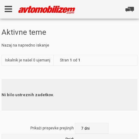
Aktivne teme
Nazaj na napredno iskanje
Iskalnik je našel 0 ujemanj
Stran
1
od
1
Ni bilo ustreznih zadetkov.
Prikaži prispevke prejšnjih