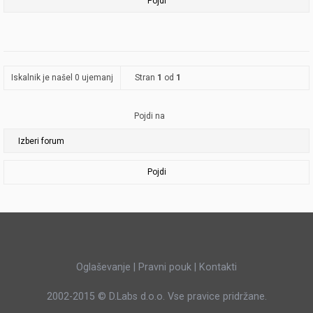
Iskalnik je našel 0 ujemanj
Stran
1
od
1
Pojdi na
Pojdi
Oglaševanje
|
Pravni pouk
|
Kontakti
2002-2015 ©
D.Labs d.o.o.
Vse pravice pridržane.