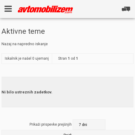
Aktivne teme
Nazaj na napredno iskanje
Iskalnik je našel 0 ujemanj
Stran
1
od
1
Ni bilo ustreznih zadetkov.
Prikaži prispevke prejšnjih