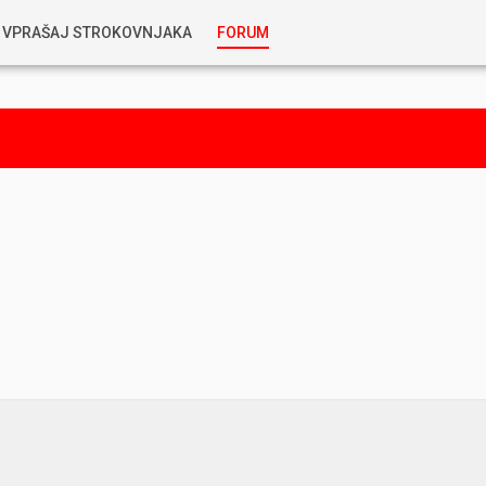
VPRAŠAJ STROKOVNJAKA
FORUM
RABLJENA VOZILA
KOSTJA PRIHODA
GORIVA
SILVAN SIMČIČ
AVTOPLIN
TOMAŽ DEMŠAR
MAZIVA IN OLJA
ALEŠ ARNŠEK
PREDELAVE
ALEKS HUMAR IN FLORJAN RUS
PNEVMATIKE
TIHOMIR KACJAN
HIBRIDNA TEHNIKA