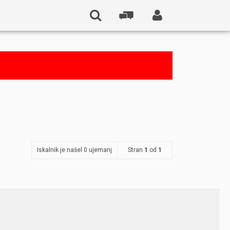
Iskalnik je našel 0 ujemanj
Stran
1
od
1