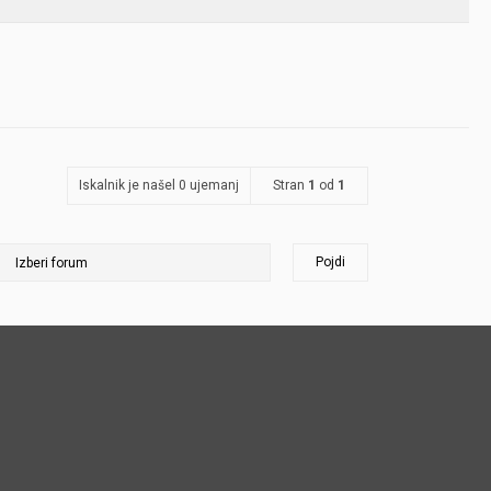
Iskalnik je našel 0 ujemanj
Stran
1
od
1
Pojdi