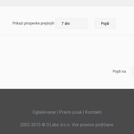
JERNEJ BOLKA
TEHNIČNA VPRAŠANJA
Prikaži prispevke prejšnjih
ROK ČERNJAVSKI
AVTOPLIN
ŽIGA HABJAN
Pojdi na
Oglaševanje
|
Pravni pouk
|
Kontakti
2002-2015 ©
D.Labs d.o.o.
Vse pravice pridržane.