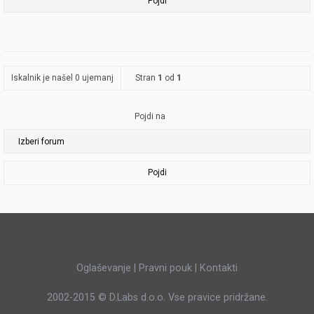
Iskalnik je našel 0 ujemanj
Stran
1
od
1
Pojdi na
Pojdi
Oglaševanje
|
Pravni pouk
|
Kontakti
2002-2015 ©
D.Labs d.o.o.
Vse pravice pridržane.