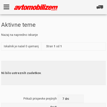
Aktivne teme
Nazaj na napredno iskanje
Iskalnik je našel 0 ujemanj
Stran
1
od
1
Ni bilo ustreznih zadetkov.
Prikaži prispevke prejšnjih