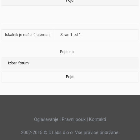
Iskalnik je našel 0 ujemanj
Stran
1
od
1
Pojdi na
Pojdi
Oglaševanje
|
Pravni pouk
|
Kontakti
2002-2015 ©
D.Labs d.o.o.
Vse pravice pridržane.