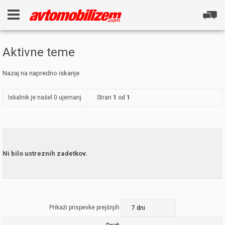
Aktivne teme
Nazaj na napredno iskanje
Iskalnik je našel 0 ujemanj
Stran
1
od
1
Ni bilo ustreznih zadetkov.
Prikaži prispevke prejšnjih