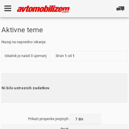
Aktivne teme
Nazaj na napredno iskanje
Iskalnik je našel 0 ujemanj
Stran
1
od
1
Ni bilo ustreznih zadetkov.
Prikaži prispevke prejšnjih