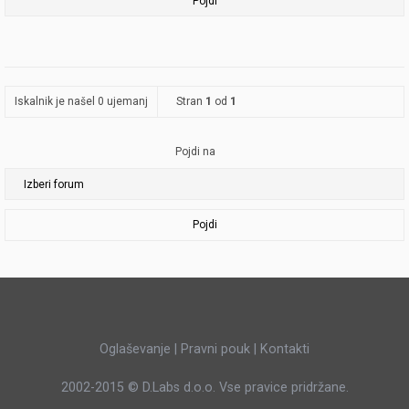
Iskalnik je našel 0 ujemanj
Stran
1
od
1
Pojdi na
Pojdi
Oglaševanje
|
Pravni pouk
|
Kontakti
2002-2015 ©
D.Labs d.o.o.
Vse pravice pridržane.