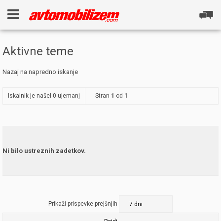
Aktivne teme
Nazaj na napredno iskanje
Iskalnik je našel 0 ujemanj
Stran
1
od
1
Ni bilo ustreznih zadetkov.
Prikaži prispevke prejšnjih