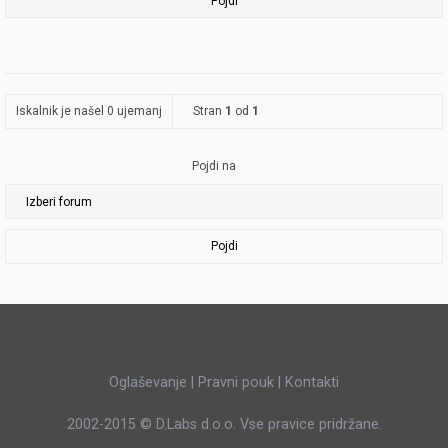
Iskalnik je našel 0 ujemanj
Stran
1
od
1
Pojdi na
Pojdi
Oglaševanje
|
Pravni pouk
|
Kontakti
2002-2015 ©
D.Labs d.o.o.
Vse pravice pridržane.