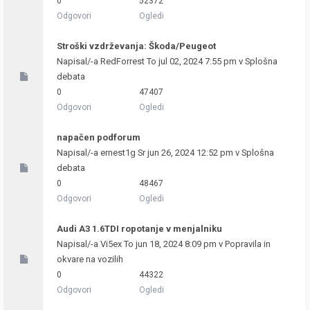
0
52372
Odgovori
Ogledi
Stroški vzdrževanja: Škoda/Peugeot
Napisal/-a
RedForrest
To jul 02, 2024 7:55 pm v
Splošna
debata
0
47407
Odgovori
Ogledi
napačen podforum
Napisal/-a
ernest1g
Sr jun 26, 2024 12:52 pm v
Splošna
debata
0
48467
Odgovori
Ogledi
Audi A3 1.6TDI ropotanje v menjalniku
Napisal/-a
Vi5ex
To jun 18, 2024 8:09 pm v
Popravila in
okvare na vozilih
0
44322
Odgovori
Ogledi