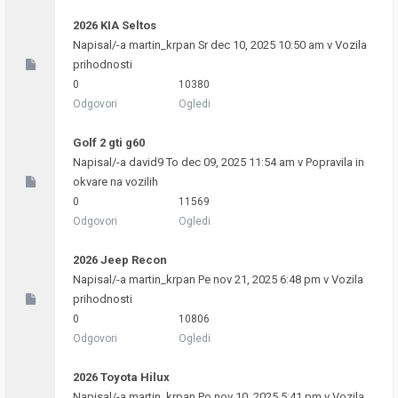
2026 KIA Seltos
Napisal/-a
martin_krpan
Sr dec 10, 2025 10:50 am v
Vozila
prihodnosti
0
10380
Odgovori
Ogledi
Golf 2 gti g60
Napisal/-a
david9
To dec 09, 2025 11:54 am v
Popravila in
okvare na vozilih
0
11569
Odgovori
Ogledi
2026 Jeep Recon
Napisal/-a
martin_krpan
Pe nov 21, 2025 6:48 pm v
Vozila
prihodnosti
0
10806
Odgovori
Ogledi
2026 Toyota Hilux
Napisal/-a
martin_krpan
Po nov 10, 2025 5:41 pm v
Vozila