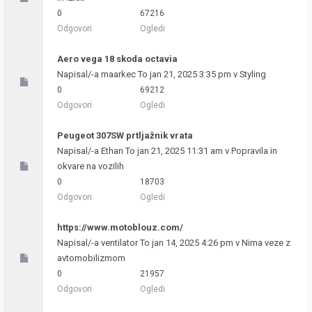
0
67216
Odgovori
Ogledi
Aero vega 18 skoda octavia
Napisal/-a
maarkec
To jan 21, 2025 3:35 pm v
Styling
0
69212
Odgovori
Ogledi
Peugeot 307SW prtljažnik vrata
Napisal/-a
Ethan
To jan 21, 2025 11:31 am v
Popravila in
okvare na vozilih
0
18703
Odgovori
Ogledi
https://www.motoblouz.com/
Napisal/-a
ventilator
To jan 14, 2025 4:26 pm v
Nima veze z
avtomobilizmom
0
21957
Odgovori
Ogledi