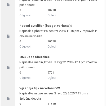
prihodnosti
0
10218
Odgovori
Ogledi
Poceni avtoličar (budget varianta)?
Napisal/-a
photot
Po sep 29, 2025 11:40 pm v
Popravila in
okvare na vozilih
0
10678
Odgovori
Ogledi
2025 Jeep Cherokee
Napisal/-a
martin_krpan
Pe avg 22, 2025 4:11 pm v
Vozila
prihodnosti
0
9701
Odgovori
Ogledi
Vgradnja tipk na volanu VW
Napisal/-a
mrtwelvetrees
Sr avg 20, 2025 7:11 pm v
Splošna debata
0
11580