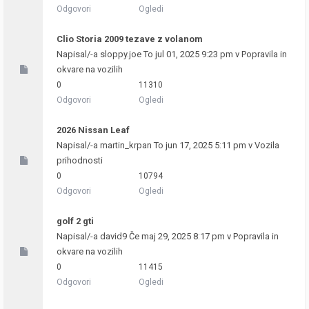
Odgovori
Ogledi
Clio Storia 2009 tezave z volanom
Napisal/-a
sloppy.joe
To jul 01, 2025 9:23 pm v
Popravila in
okvare na vozilih
0
11310
Odgovori
Ogledi
2026 Nissan Leaf
Napisal/-a
martin_krpan
To jun 17, 2025 5:11 pm v
Vozila
prihodnosti
0
10794
Odgovori
Ogledi
golf 2 gti
Napisal/-a
david9
Če maj 29, 2025 8:17 pm v
Popravila in
okvare na vozilih
0
11415
Odgovori
Ogledi