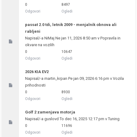
0
8497
Odgovori
Ogledi
passat 2.0 tdi, letnik 2009 - menjalnik obnova ali
rabljeni
Napisal/-a
NiMaj
Ne jan 11, 2026 8:50 am v
Popravila in
okvare na vozilih
0
10647
Odgovori
Ogledi
2026 KIA EV2
Napisal/-a
martin_krpan
Pe jan 09, 2026 6:16 pm v
Vozila
prihodnosti
0
8930
Odgovori
Ogledi
Golf 2 zamenjava motorja
Napisal/-a
guslovd
To dec 16, 2025 12:17 pm v
Tuning
0
11696
Odgovori
Ogledi