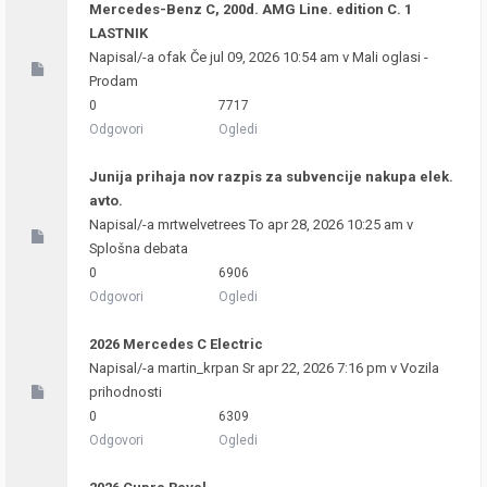
Mercedes-Benz C, 200d. AMG Line. edition C. 1
LASTNIK
Napisal/-a
ofak
Če jul 09, 2026 10:54 am v
Mali oglasi -
Prodam
0
7717
Odgovori
Ogledi
Junija prihaja nov razpis za subvencije nakupa elek.
avto.
Napisal/-a
mrtwelvetrees
To apr 28, 2026 10:25 am v
Splošna debata
0
6906
Odgovori
Ogledi
2026 Mercedes C Electric
Napisal/-a
martin_krpan
Sr apr 22, 2026 7:16 pm v
Vozila
prihodnosti
0
6309
Odgovori
Ogledi