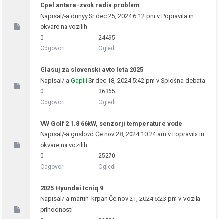
Opel antara-zvok radia problem
Napisal/-a
drinyy
Sr dec 25, 2024 6:12 pm v
Popravila in
okvare na vozilih
0
24495
Odgovori
Ogledi
Glasuj za slovenski avto leta 2025
Napisal/-a
Gapiii
Sr dec 18, 2024 5:42 pm v
Splošna debata
0
36365
Odgovori
Ogledi
VW Golf 2 1.8 66kW, senzorji temperature vode
Napisal/-a
guslovd
Če nov 28, 2024 10:24 am v
Popravila in
okvare na vozilih
0
25270
Odgovori
Ogledi
2025 Hyundai Ioniq 9
Napisal/-a
martin_krpan
Če nov 21, 2024 6:23 pm v
Vozila
prihodnosti