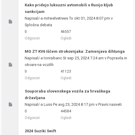
Kako pridejo luksuzni avtomobili v Rusijo kljub
sankcijam
Napisal/-a
mrtwelvetrees
To okt 01, 2024 8:07 pm v
Splošna debata
0
46557
Odgovori
Ogledi
MG ZT KV6 Iščem strokovnjaka: Zamenjava dihtunga
Napisal/-a
tonisibanc
Sr sep 25, 2024 7:24 am v
Popravila in
okvare na vozilih
0
41123
Odgovori
Ogledi
Souporaba slovenskega vozila za hrvaškega
državljana
Napisal/-a
Luss
Pe avg 23, 2024 8:17 pm v
Pravni nasveti
0
44584
Odgovori
Ogledi
2024 Suziki Swift