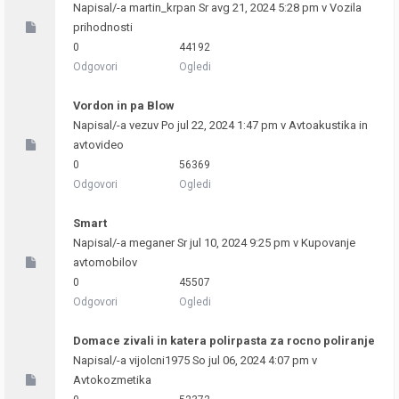
Napisal/-a
martin_krpan
Sr avg 21, 2024 5:28 pm v
Vozila
prihodnosti
0
44192
Odgovori
Ogledi
Vordon in pa Blow
Napisal/-a
vezuv
Po jul 22, 2024 1:47 pm v
Avtoakustika in
avtovideo
0
56369
Odgovori
Ogledi
Smart
Napisal/-a
meganer
Sr jul 10, 2024 9:25 pm v
Kupovanje
avtomobilov
0
45507
Odgovori
Ogledi
Domace zivali in katera polirpasta za rocno poliranje
Napisal/-a
vijolcni1975
So jul 06, 2024 4:07 pm v
Avtokozmetika