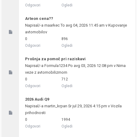
Odgovori
Ogledi
Arteon cena??
Napisal/-a
maarkec
To avg 04, 2026 11:45 am v
Kupovanje
avtomobilov
0
896
Odgovori
Ogledi
Prošnja za pomoč pri raziskavi
Napisal/-a
Formula1234
Po avg 03, 2026 12:08 pm v
Nima
veze z avtomobilizmom
0
712
Odgovori
Ogledi
2026 Audi Q9
Napisal/-a
martin_krpan
Sr jul 29, 2026 4:15 pm v
Vozila
prihodnosti
0
1994
Odgovori
Ogledi