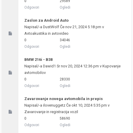
0
29589
Odgovori
Ogledi
Zaslon za Android Auto
Napisal/-a
DustWolf
Če nov 21, 2024 5:18 pm v
Avtoakustika in avtovideo
0
34046
Odgovori
Ogledi
BMW 216i - B38
Napisal/-a
Dawid1
Sr nov 20, 2024 12:36 pm v
Kupovanje
avtomobilov
0
28330
Odgovori
Ogledi
Zavarovanje novega avtomobila in prepis
Napisal/-a
ilovenuggetz
Če okt 10, 2024 5:35 pm v
Zavarovanje in registracija vozil
0
58690
Odgovori
Ogledi