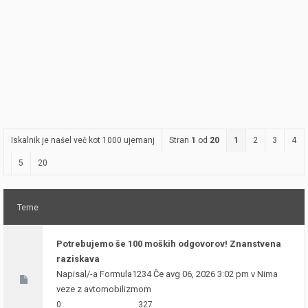
Iskalnik je našel več kot 1000 ujemanj
Stran
1
od
20
1
2
3
4
5
20
Teme
Potrebujemo še 100 moških odgovorov! Znanstvena
raziskava
Napisal/-a
Formula1234
Če avg 06, 2026 3:02 pm v
Nima
veze z avtomobilizmom
0
327