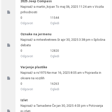
2025 Jeep Compass
Napisal/-a
martin_krpan
To maj 06, 2025 11:24 am v
Vozila
prihodnosti
0
11544
Odgovori
Ogledi
Oznake na jermenu
Napisal/-a
mrtwelvetrees
Sr apr 30, 2025 3:38 pm v
Splošna
debata
0
12820
Odgovori
Ogledi
Varjenje plastike
Napisal/-a
rs1975
Ne mar 16, 2025 8:05 am v
Popravila in
okvare na vozilih
0
16263
Odgovori
Ogledi
Izlet
Napisal/-a
Tamadene
Če jan 30, 2025 4:03 pm v
Potovanja
in izleti