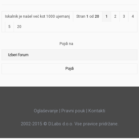
Iskalnik je našel več kot 1000 ujemanj
Stran
1
od
20
1
2
3
4
5
20
Pojdi na
Pojdi
Oglaševanje
|
Pravni pouk
|
Kontakti
2002-2015 ©
D.Labs d.o.o.
Vse pravice pridržane.