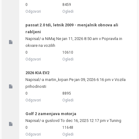
0
8459
Odgovori
Ogledi
passat 2.0 tdi, letnik 2009 - menjalnik obnova ali
rabljeni
Napisal/-a
NiMaj
Ne jan 11, 2026 8:50 am v
Popravila in
okvare na vozilih
0
10610
Odgovori
Ogledi
2026 KIA EV2
Napisal/-a
martin_krpan
Pe jan 09, 2026 6:16 pm v
Vozila
prihodnosti
0
8895
Odgovori
Ogledi
Golf 2 zamenjava motorja
Napisal/-a
guslovd
To dec 16, 2025 12:17 pm v
Tuning
0
11648
Odgovori
Ogledi