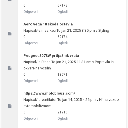
0
67178
Odgovori
Ogledi
Aero vega 18 skoda octavia
Napisal/-a
maarkec
To jan 21, 2025 3:35 pm v
Styling
0
69174
Odgovori
Ogledi
Peugeot 307SW prtljažnik vrata
Napisal/-a
Ethan
To jan 21, 2025 11:31 am v
Popravila in
okvare na vozilih
0
18671
Odgovori
Ogledi
https://www.motoblouz.com/
Napisal/-a
ventilator
To jan 14, 2025 4:26 pm v
Nima veze z
avtomobilizmom
0
21910
Odgovori
Ogledi