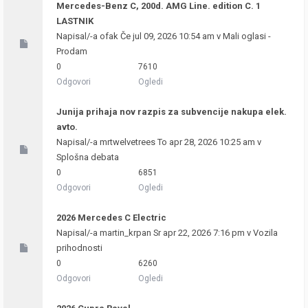
Mercedes-Benz C, 200d. AMG Line. edition C. 1
LASTNIK
Napisal/-a
ofak
Če jul 09, 2026 10:54 am v
Mali oglasi -
Prodam
0
7610
Odgovori
Ogledi
Junija prihaja nov razpis za subvencije nakupa elek.
avto.
Napisal/-a
mrtwelvetrees
To apr 28, 2026 10:25 am v
Splošna debata
0
6851
Odgovori
Ogledi
2026 Mercedes C Electric
Napisal/-a
martin_krpan
Sr apr 22, 2026 7:16 pm v
Vozila
prihodnosti
0
6260
Odgovori
Ogledi