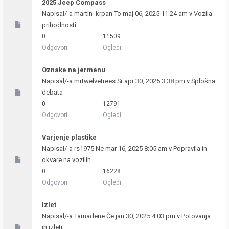
2025 Jeep Compass
Napisal/-a
martin_krpan
To maj 06, 2025 11:24 am v
Vozila
prihodnosti
0
11509
Odgovori
Ogledi
Oznake na jermenu
Napisal/-a
mrtwelvetrees
Sr apr 30, 2025 3:38 pm v
Splošna
debata
0
12791
Odgovori
Ogledi
Varjenje plastike
Napisal/-a
rs1975
Ne mar 16, 2025 8:05 am v
Popravila in
okvare na vozilih
0
16228
Odgovori
Ogledi
Izlet
Napisal/-a
Tamadene
Če jan 30, 2025 4:03 pm v
Potovanja
in izleti