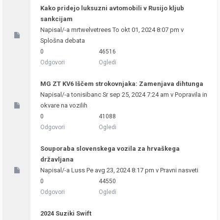
Kako pridejo luksuzni avtomobili v Rusijo kljub
sankcijam
Napisal/-a
mrtwelvetrees
To okt 01, 2024 8:07 pm v
Splošna debata
0
46516
Odgovori
Ogledi
MG ZT KV6 Iščem strokovnjaka: Zamenjava dihtunga
Napisal/-a
tonisibanc
Sr sep 25, 2024 7:24 am v
Popravila in
okvare na vozilih
0
41088
Odgovori
Ogledi
Souporaba slovenskega vozila za hrvaškega
državljana
Napisal/-a
Luss
Pe avg 23, 2024 8:17 pm v
Pravni nasveti
0
44550
Odgovori
Ogledi
2024 Suziki Swift