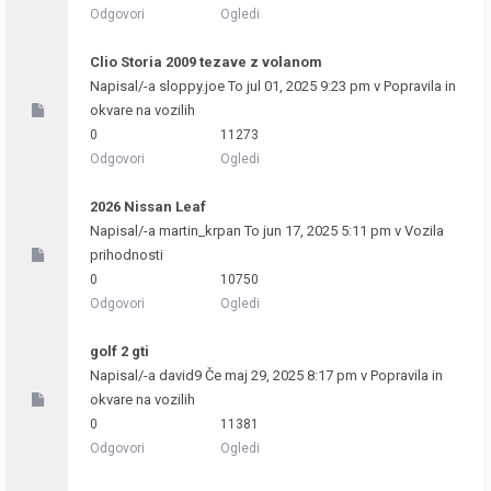
Odgovori
Ogledi
Clio Storia 2009 tezave z volanom
Napisal/-a
sloppy.joe
To jul 01, 2025 9:23 pm v
Popravila in
okvare na vozilih
0
11273
Odgovori
Ogledi
2026 Nissan Leaf
Napisal/-a
martin_krpan
To jun 17, 2025 5:11 pm v
Vozila
prihodnosti
0
10750
Odgovori
Ogledi
golf 2 gti
Napisal/-a
david9
Če maj 29, 2025 8:17 pm v
Popravila in
okvare na vozilih
0
11381
Odgovori
Ogledi