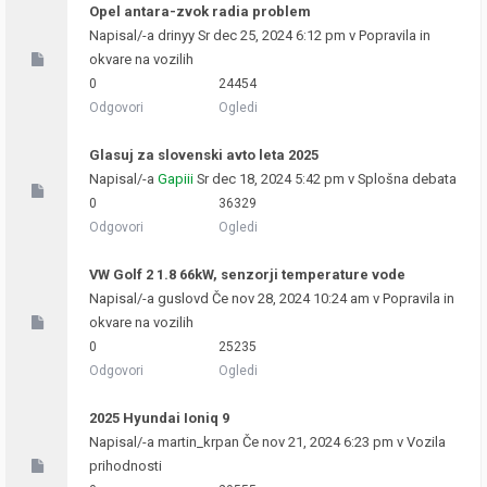
Opel antara-zvok radia problem
Napisal/-a
drinyy
Sr dec 25, 2024 6:12 pm v
Popravila in
okvare na vozilih
0
24454
Odgovori
Ogledi
Glasuj za slovenski avto leta 2025
Napisal/-a
Gapiii
Sr dec 18, 2024 5:42 pm v
Splošna debata
0
36329
Odgovori
Ogledi
VW Golf 2 1.8 66kW, senzorji temperature vode
Napisal/-a
guslovd
Če nov 28, 2024 10:24 am v
Popravila in
okvare na vozilih
0
25235
Odgovori
Ogledi
2025 Hyundai Ioniq 9
Napisal/-a
martin_krpan
Če nov 21, 2024 6:23 pm v
Vozila
prihodnosti