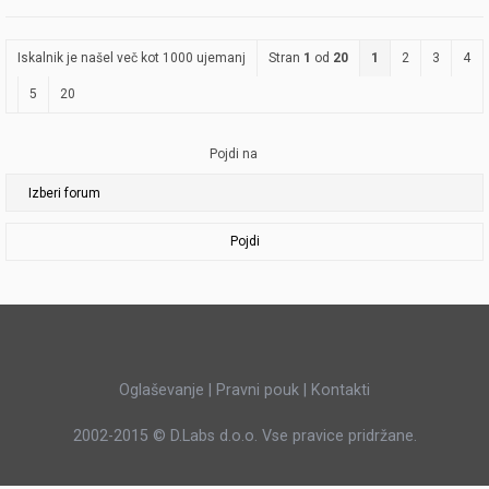
Iskalnik je našel več kot 1000 ujemanj
Stran
1
od
20
1
2
3
4
5
20
Pojdi na
Pojdi
Oglaševanje
|
Pravni pouk
|
Kontakti
2002-2015 ©
D.Labs d.o.o.
Vse pravice pridržane.