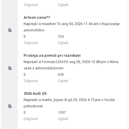
Odgovori
Ogledi
Arteon cena??
Napisal/-a
maarkec
To avg 04, 2026 11:45 am v
Kupovanje
avtomobilov
0
763
Odgovori
Ogledi
Prošnja za pomoč pri raziskavi
Napisal/-a
Formula1234
Po avg 03, 2026 12:08 pm v
Nima
veze z avtomobilizmom
0
636
Odgovori
Ogledi
2026 Audi Q9
Napisal/-a
martin_krpan
Sr jul 29, 2026 4:15 pm v
Vozila
prihodnosti
0
1937
Odgovori
Ogledi