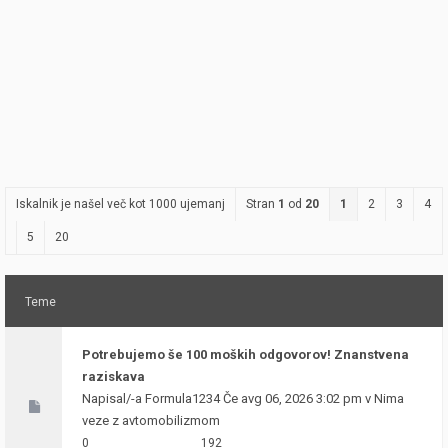
Iskalnik je našel več kot 1000 ujemanj
Stran
1
od
20
1
2
3
4
5
20
Teme
Potrebujemo še 100 moških odgovorov! Znanstvena
raziskava
Napisal/-a
Formula1234
Če avg 06, 2026 3:02 pm v
Nima
veze z avtomobilizmom
0
192