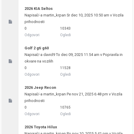
2026 KIA Seltos
Napisal/-a
martin_krpan
Sr dec 10, 2025 10:50 am v
Vozila
prihodnosti
0
10343
Odgovori
Ogledi
Golf 2 gti g60
Napisal/-a
david9
To dec 09, 2025 11:54 am v
Popravila in
okvare na vozilih
0
11528
Odgovori
Ogledi
2026 Jeep Recon
Napisal/-a
martin_krpan
Pe nov 21, 2025 6:48 pm v
Vozila
prihodnosti
0
10765
Odgovori
Ogledi
2026 Toyota Hilux
Napisal/-a
martin_krpan
Po nov 10, 2025 5:41 pm v
Vozila