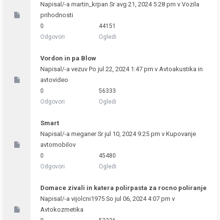
Napisal/-a
martin_krpan
Sr avg 21, 2024 5:28 pm v
Vozila
prihodnosti
0
44151
Odgovori
Ogledi
Vordon in pa Blow
Napisal/-a
vezuv
Po jul 22, 2024 1:47 pm v
Avtoakustika in
avtovideo
0
56333
Odgovori
Ogledi
Smart
Napisal/-a
meganer
Sr jul 10, 2024 9:25 pm v
Kupovanje
avtomobilov
0
45480
Odgovori
Ogledi
Domace zivali in katera polirpasta za rocno poliranje
Napisal/-a
vijolcni1975
So jul 06, 2024 4:07 pm v
Avtokozmetika