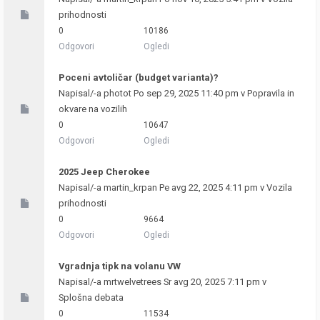
prihodnosti
0
10186
Odgovori
Ogledi
Poceni avtoličar (budget varianta)?
Napisal/-a
photot
Po sep 29, 2025 11:40 pm v
Popravila in
okvare na vozilih
0
10647
Odgovori
Ogledi
2025 Jeep Cherokee
Napisal/-a
martin_krpan
Pe avg 22, 2025 4:11 pm v
Vozila
prihodnosti
0
9664
Odgovori
Ogledi
Vgradnja tipk na volanu VW
Napisal/-a
mrtwelvetrees
Sr avg 20, 2025 7:11 pm v
Splošna debata
0
11534