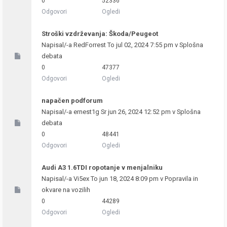
0
52336
Odgovori
Ogledi
Stroški vzdrževanja: Škoda/Peugeot
Napisal/-a
RedForrest
To jul 02, 2024 7:55 pm v
Splošna
debata
0
47377
Odgovori
Ogledi
napačen podforum
Napisal/-a
ernest1g
Sr jun 26, 2024 12:52 pm v
Splošna
debata
0
48441
Odgovori
Ogledi
Audi A3 1.6TDI ropotanje v menjalniku
Napisal/-a
Vi5ex
To jun 18, 2024 8:09 pm v
Popravila in
okvare na vozilih
0
44289
Odgovori
Ogledi