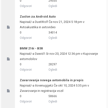
0
29555
Odgovori
Ogledi
Zaslon za Android Auto
Napisal/-a
DustWolf
Če nov 21, 2024 5:18 pm v
Avtoakustika in avtovideo
0
34014
Odgovori
Ogledi
BMW 216i - B38
Napisal/-a
Dawid1
Sr nov 20, 2024 12:36 pm v
Kupovanje
avtomobilov
0
28297
Odgovori
Ogledi
Zavarovanje novega avtomobila in prepis
Napisal/-a
ilovenuggetz
Če okt 10, 2024 5:35 pm v
Zavarovanje in registracija vozil
0
58666
Odgovori
Ogledi