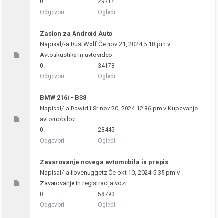
0
29714
Odgovori
Ogledi
Zaslon za Android Auto
Napisal/-a
DustWolf
Če nov 21, 2024 5:18 pm v
Avtoakustika in avtovideo
0
34178
Odgovori
Ogledi
BMW 216i - B38
Napisal/-a
Dawid1
Sr nov 20, 2024 12:36 pm v
Kupovanje
avtomobilov
0
28445
Odgovori
Ogledi
Zavarovanje novega avtomobila in prepis
Napisal/-a
ilovenuggetz
Če okt 10, 2024 5:35 pm v
Zavarovanje in registracija vozil
0
58793
Odgovori
Ogledi