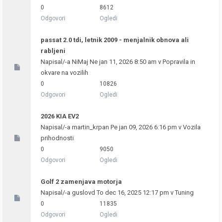
0
8612
Odgovori
Ogledi
passat 2.0 tdi, letnik 2009 - menjalnik obnova ali
rabljeni
Napisal/-a
NiMaj
Ne jan 11, 2026 8:50 am v
Popravila in
okvare na vozilih
0
10826
Odgovori
Ogledi
2026 KIA EV2
Napisal/-a
martin_krpan
Pe jan 09, 2026 6:16 pm v
Vozila
prihodnosti
0
9050
Odgovori
Ogledi
Golf 2 zamenjava motorja
Napisal/-a
guslovd
To dec 16, 2025 12:17 pm v
Tuning
0
11835
Odgovori
Ogledi