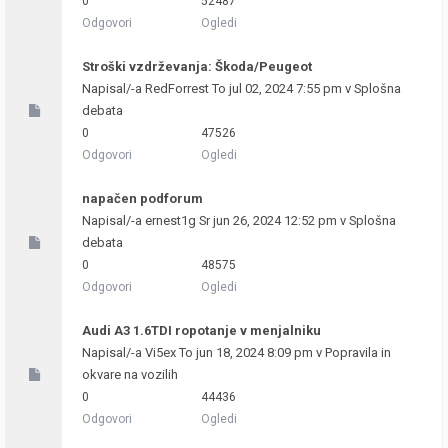
0
52487
Odgovori
Ogledi
Stroški vzdrževanja: Škoda/Peugeot
Napisal/-a
RedForrest
To jul 02, 2024 7:55 pm v
Splošna
debata
0
47526
Odgovori
Ogledi
napačen podforum
Napisal/-a
ernest1g
Sr jun 26, 2024 12:52 pm v
Splošna
debata
0
48575
Odgovori
Ogledi
Audi A3 1.6TDI ropotanje v menjalniku
Napisal/-a
Vi5ex
To jun 18, 2024 8:09 pm v
Popravila in
okvare na vozilih
0
44436
Odgovori
Ogledi