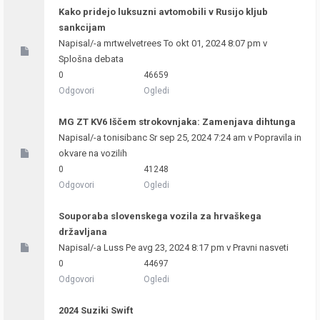
Kako pridejo luksuzni avtomobili v Rusijo kljub
sankcijam
Napisal/-a
mrtwelvetrees
To okt 01, 2024 8:07 pm v
Splošna debata
0
46659
Odgovori
Ogledi
MG ZT KV6 Iščem strokovnjaka: Zamenjava dihtunga
Napisal/-a
tonisibanc
Sr sep 25, 2024 7:24 am v
Popravila in
okvare na vozilih
0
41248
Odgovori
Ogledi
Souporaba slovenskega vozila za hrvaškega
državljana
Napisal/-a
Luss
Pe avg 23, 2024 8:17 pm v
Pravni nasveti
0
44697
Odgovori
Ogledi
2024 Suziki Swift