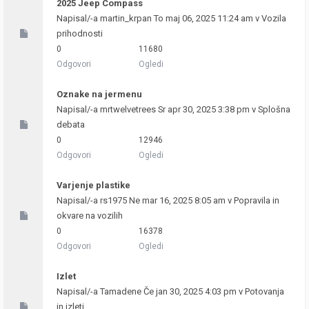
2025 Jeep Compass
Napisal/-a
martin_krpan
To maj 06, 2025 11:24 am v
Vozila
prihodnosti
0
11680
Odgovori
Ogledi
Oznake na jermenu
Napisal/-a
mrtwelvetrees
Sr apr 30, 2025 3:38 pm v
Splošna
debata
0
12946
Odgovori
Ogledi
Varjenje plastike
Napisal/-a
rs1975
Ne mar 16, 2025 8:05 am v
Popravila in
okvare na vozilih
0
16378
Odgovori
Ogledi
Izlet
Napisal/-a
Tamadene
Če jan 30, 2025 4:03 pm v
Potovanja
in izleti