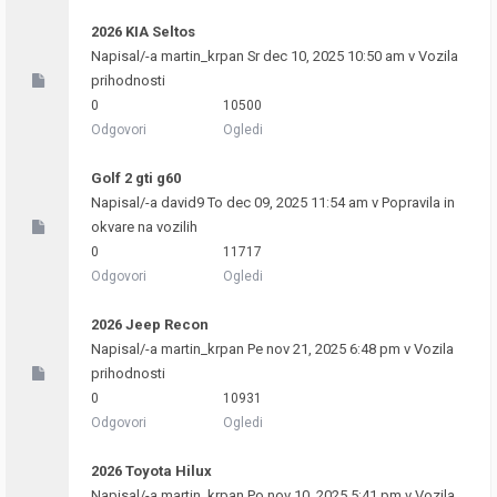
2026 KIA Seltos
Napisal/-a
martin_krpan
Sr dec 10, 2025 10:50 am v
Vozila
prihodnosti
0
10500
Odgovori
Ogledi
Golf 2 gti g60
Napisal/-a
david9
To dec 09, 2025 11:54 am v
Popravila in
okvare na vozilih
0
11717
Odgovori
Ogledi
2026 Jeep Recon
Napisal/-a
martin_krpan
Pe nov 21, 2025 6:48 pm v
Vozila
prihodnosti
0
10931
Odgovori
Ogledi
2026 Toyota Hilux
Napisal/-a
martin_krpan
Po nov 10, 2025 5:41 pm v
Vozila