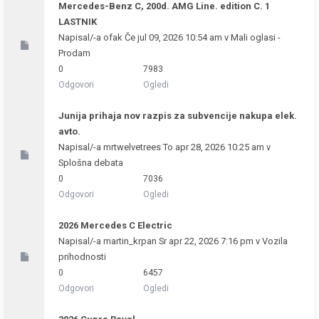
Mercedes-Benz C, 200d. AMG Line. edition C. 1
LASTNIK
Napisal/-a
ofak
Če jul 09, 2026 10:54 am v
Mali oglasi -
Prodam
0
7983
Odgovori
Ogledi
Junija prihaja nov razpis za subvencije nakupa elek.
avto.
Napisal/-a
mrtwelvetrees
To apr 28, 2026 10:25 am v
Splošna debata
0
7036
Odgovori
Ogledi
2026 Mercedes C Electric
Napisal/-a
martin_krpan
Sr apr 22, 2026 7:16 pm v
Vozila
prihodnosti
0
6457
Odgovori
Ogledi