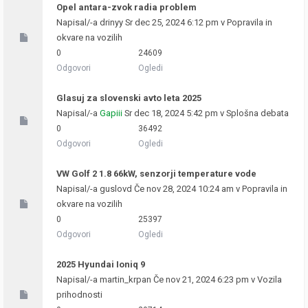
Opel antara-zvok radia problem
Napisal/-a
drinyy
Sr dec 25, 2024 6:12 pm v
Popravila in
okvare na vozilih
0
24609
Odgovori
Ogledi
Glasuj za slovenski avto leta 2025
Napisal/-a
Gapiii
Sr dec 18, 2024 5:42 pm v
Splošna debata
0
36492
Odgovori
Ogledi
VW Golf 2 1.8 66kW, senzorji temperature vode
Napisal/-a
guslovd
Če nov 28, 2024 10:24 am v
Popravila in
okvare na vozilih
0
25397
Odgovori
Ogledi
2025 Hyundai Ioniq 9
Napisal/-a
martin_krpan
Če nov 21, 2024 6:23 pm v
Vozila
prihodnosti