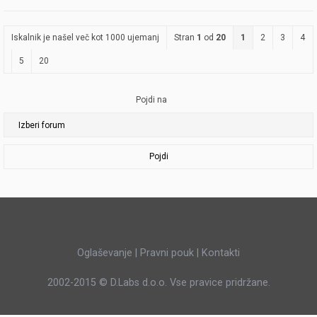
Iskalnik je našel več kot 1000 ujemanj
Stran
1
od
20
1
2
3
4
5
20
Pojdi na
Pojdi
Oglaševanje
|
Pravni pouk
|
Kontakti
2002-2015 ©
D.Labs d.o.o.
Vse pravice pridržane.