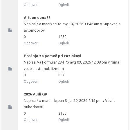
Odgovori
Ogledi
Arteon cena??
Napisal/-a
maarkec
To avg 04, 2026 11:45 am v
Kupovanje
avtomobilov
0
1250
Odgovori
Ogledi
Prošnja za pomoč pri raziskavi
Napisal/-a
Formula1234
Po avg 03, 2026 12:08 pm v
Nima
veze z avtomobilizmom
0
837
Odgovori
Ogledi
2026 Audi Q9
Napisal/-a
martin_krpan
Sr jul 29, 2026 4:15 pm v
Vozila
prihodnosti
0
2156
Odgovori
Ogledi