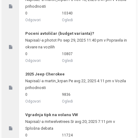
prihodnosti
0
10340
Odgovori
Ogledi
Poceni avtoličar (budget varianta)?
Napisal/-a
photot
Po sep 29, 2025 11:40 pm v
Popravila in
okvare na vozilih
0
10807
Odgovori
Ogledi
2025 Jeep Cherokee
Napisal/-a
martin_krpan
Pe avg 22, 2025 4:11 pm v
Vozila
prihodnosti
0
9836
Odgovori
Ogledi
Vgradnja tipk na volanu VW
Napisal/-a
mrtwelvetrees
Sr avg 20, 2025 7:11 pm v
Splošna debata
0
11724