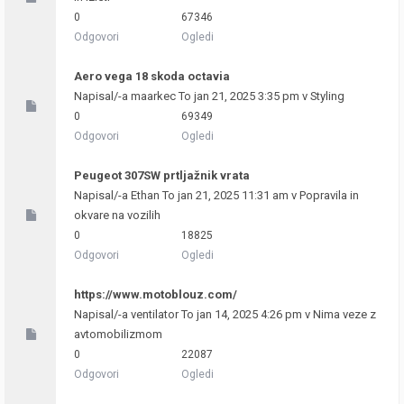
0
67346
Odgovori
Ogledi
Aero vega 18 skoda octavia
Napisal/-a
maarkec
To jan 21, 2025 3:35 pm v
Styling
0
69349
Odgovori
Ogledi
Peugeot 307SW prtljažnik vrata
Napisal/-a
Ethan
To jan 21, 2025 11:31 am v
Popravila in
okvare na vozilih
0
18825
Odgovori
Ogledi
https://www.motoblouz.com/
Napisal/-a
ventilator
To jan 14, 2025 4:26 pm v
Nima veze z
avtomobilizmom
0
22087
Odgovori
Ogledi