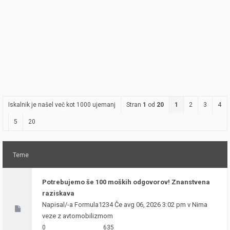
Iskalnik je našel več kot 1000 ujemanj
Stran
1
od
20
1
2
3
4
5
20
Teme
Potrebujemo še 100 moških odgovorov! Znanstvena
raziskava
Napisal/-a
Formula1234
Če avg 06, 2026 3:02 pm v
Nima
veze z avtomobilizmom
0
635