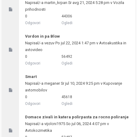
Napisal/-a
martin_krpan
Sr avg 21, 2024 5:28 pm v
Vozila
prihodnosti
0
44306
Odgovori
Ogledi
Vordon in pa Blow
Napisal/-a
vezuv
Po jul 22, 2024 1:47 pm v
Avtoakustika in
avtovideo
0
56492
Odgovori
Ogledi
Smart
Napisal/-a
meganer
Sr jul 10, 2024 9:25 pm v
Kupovanje
avtomobilov
0
45618
Odgovori
Ogledi
Domace zivali in katera polirpasta za rocno poliranje
Napisal/-a
vijolcni1975
So jul 06, 2024 4:07 pm v
Avtokozmetika