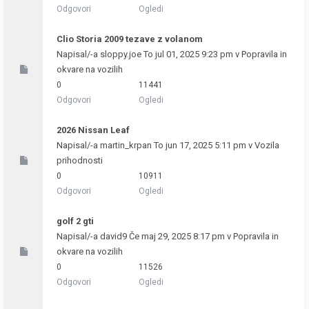
Odgovori
Ogledi
Clio Storia 2009 tezave z volanom
Napisal/-a
sloppy.joe
To jul 01, 2025 9:23 pm v
Popravila in
okvare na vozilih
0
11441
Odgovori
Ogledi
2026 Nissan Leaf
Napisal/-a
martin_krpan
To jun 17, 2025 5:11 pm v
Vozila
prihodnosti
0
10911
Odgovori
Ogledi
golf 2 gti
Napisal/-a
david9
Če maj 29, 2025 8:17 pm v
Popravila in
okvare na vozilih
0
11526
Odgovori
Ogledi