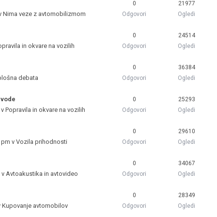
0
21977
 v
Nima veze z avtomobilizmom
Odgovori
Ogledi
0
24514
pravila in okvare na vozilih
Odgovori
Ogledi
0
36384
plošna debata
Odgovori
Ogledi
 vode
0
25293
 v
Popravila in okvare na vozilih
Odgovori
Ogledi
0
29610
3 pm v
Vozila prihodnosti
Odgovori
Ogledi
0
34067
 v
Avtoakustika in avtovideo
Odgovori
Ogledi
0
28349
v
Kupovanje avtomobilov
Odgovori
Ogledi