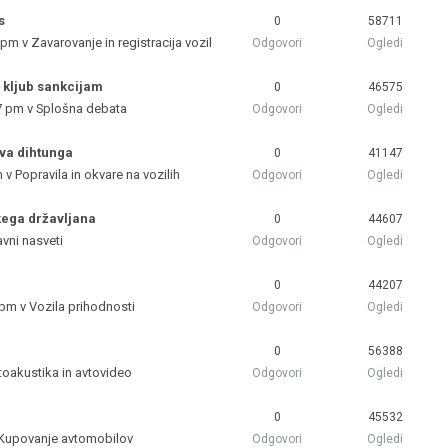
s
0
58711
5 pm v
Zavarovanje in registracija vozil
Odgovori
Ogledi
o kljub sankcijam
0
46575
7 pm v
Splošna debata
Odgovori
Ogledi
va dihtunga
0
41147
m v
Popravila in okvare na vozilih
Odgovori
Ogledi
kega državljana
0
44607
avni nasveti
Odgovori
Ogledi
0
44207
 pm v
Vozila prihodnosti
Odgovori
Ogledi
0
56388
toakustika in avtovideo
Odgovori
Ogledi
0
45532
Kupovanje avtomobilov
Odgovori
Ogledi