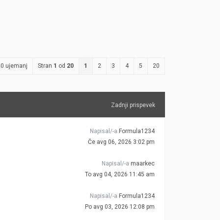
000 ujemanj
Stran
1
od
20
1
2
3
4
5
20
Zadnji prispevek
Napisal/-a
Formula1234
Če avg 06, 2026 3:02 pm
Napisal/-a
maarkec
To avg 04, 2026 11:45 am
Napisal/-a
Formula1234
Po avg 03, 2026 12:08 pm