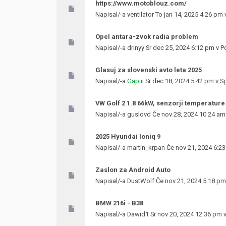
https://www.motoblouz.com/
Napisal/-a
ventilator
To jan 14, 2025 4:26 pm
Opel antara-zvok radia problem
Napisal/-a
drinyy
Sr dec 25, 2024 6:12 pm v
Po
Glasuj za slovenski avto leta 2025
Napisal/-a
Gapiii
Sr dec 18, 2024 5:42 pm v
S
VW Golf 2 1.8 66kW, senzorji temperature
Napisal/-a
guslovd
Če nov 28, 2024 10:24 am
2025 Hyundai Ioniq 9
Napisal/-a
martin_krpan
Če nov 21, 2024 6:2
Zaslon za Android Auto
Napisal/-a
DustWolf
Če nov 21, 2024 5:18 pm
BMW 216i - B38
Napisal/-a
Dawid1
Sr nov 20, 2024 12:36 pm 