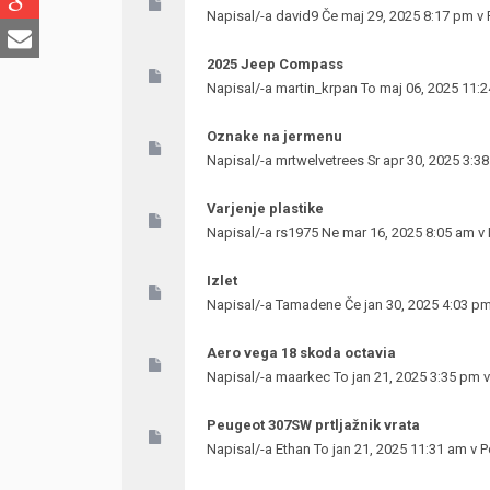
Napisal/-a
david9
Če maj 29, 2025 8:17 pm v
2025 Jeep Compass
Napisal/-a
martin_krpan
To maj 06, 2025 11:
Oznake na jermenu
Napisal/-a
mrtwelvetrees
Sr apr 30, 2025 3:3
Varjenje plastike
Napisal/-a
rs1975
Ne mar 16, 2025 8:05 am v
Izlet
Napisal/-a
Tamadene
Če jan 30, 2025 4:03 p
Aero vega 18 skoda octavia
Napisal/-a
maarkec
To jan 21, 2025 3:35 pm 
Peugeot 307SW prtljažnik vrata
Napisal/-a
Ethan
To jan 21, 2025 11:31 am v
P