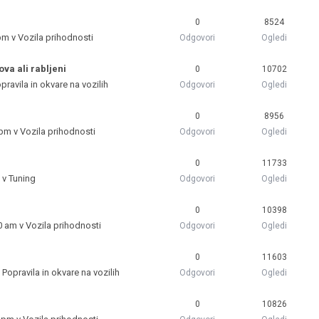
0
8524
 pm v
Vozila prihodnosti
Odgovori
Ogledi
ova ali rabljeni
0
10702
pravila in okvare na vozilih
Odgovori
Ogledi
0
8956
 pm v
Vozila prihodnosti
Odgovori
Ogledi
0
11733
 v
Tuning
Odgovori
Ogledi
0
10398
0 am v
Vozila prihodnosti
Odgovori
Ogledi
0
11603
v
Popravila in okvare na vozilih
Odgovori
Ogledi
0
10826