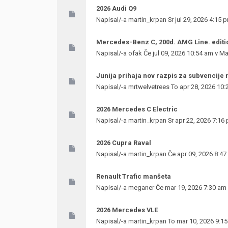
2026 Audi Q9
Napisal/-a
martin_krpan
Sr jul 29, 2026 4:15 
Mercedes-Benz C, 200d. AMG Line. editi
Napisal/-a
ofak
Če jul 09, 2026 10:54 am v
Ma
Junija prihaja nov razpis za subvencije 
Napisal/-a
mrtwelvetrees
To apr 28, 2026 10:
2026 Mercedes C Electric
Napisal/-a
martin_krpan
Sr apr 22, 2026 7:16
2026 Cupra Raval
Napisal/-a
martin_krpan
Če apr 09, 2026 8:47
Renault Trafic manšeta
Napisal/-a
meganer
Če mar 19, 2026 7:30 am
2026 Mercedes VLE
Napisal/-a
martin_krpan
To mar 10, 2026 9:1