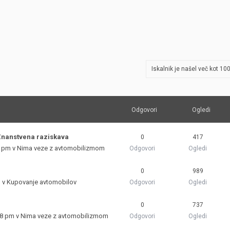
JERNEJ BOLKA
TEHNIČNA VPRAŠANJA
ROK ČERNJAVSKI
AVTOPLIN
Iskalnik je našel več kot 1
ŽIGA HABJAN
Odgovori
Ogledi
Znanstvena raziskava
0
417
2 pm v
Nima veze z avtomobilizmom
Odgovori
Ogledi
0
989
m v
Kupovanje avtomobilov
Odgovori
Ogledi
0
737
08 pm v
Nima veze z avtomobilizmom
Odgovori
Ogledi