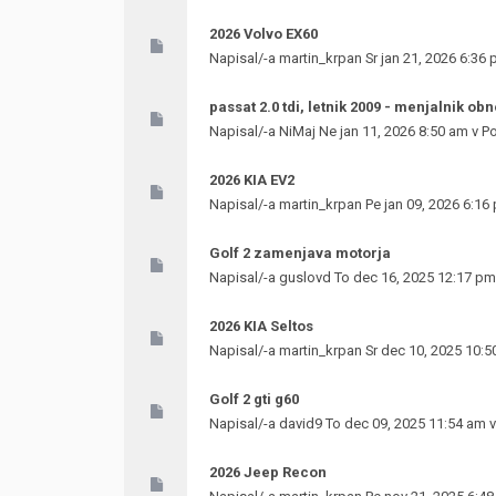
2026 Volvo EX60
Napisal/-a
martin_krpan
Sr jan 21, 2026 6:36
passat 2.0 tdi, letnik 2009 - menjalnik obn
Napisal/-a
NiMaj
Ne jan 11, 2026 8:50 am v
Po
2026 KIA EV2
Napisal/-a
martin_krpan
Pe jan 09, 2026 6:16
Golf 2 zamenjava motorja
Napisal/-a
guslovd
To dec 16, 2025 12:17 pm
2026 KIA Seltos
Napisal/-a
martin_krpan
Sr dec 10, 2025 10:5
Golf 2 gti g60
Napisal/-a
david9
To dec 09, 2025 11:54 am 
2026 Jeep Recon