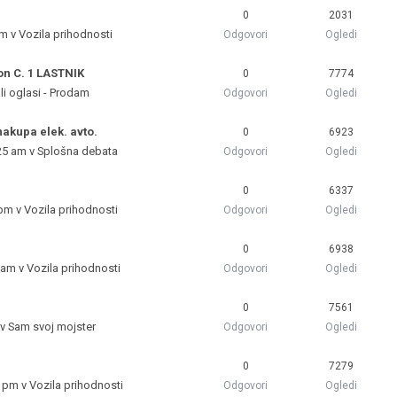
0
2031
pm v
Vozila prihodnosti
Odgovori
Ogledi
on C. 1 LASTNIK
0
7774
li oglasi - Prodam
Odgovori
Ogledi
nakupa elek. avto.
0
6923
25 am v
Splošna debata
Odgovori
Ogledi
0
6337
 pm v
Vozila prihodnosti
Odgovori
Ogledi
0
6938
 am v
Vozila prihodnosti
Odgovori
Ogledi
0
7561
 v
Sam svoj mojster
Odgovori
Ogledi
0
7279
5 pm v
Vozila prihodnosti
Odgovori
Ogledi