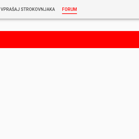
VPRAŠAJ STROKOVNJAKA
FORUM
RABLJENA VOZILA
KOSTJA PRIHODA
GORIVA
SILVAN SIMČIČ
AVTOPLIN
TOMAŽ DEMŠAR
MAZIVA IN OLJA
ALEŠ ARNŠEK
PREDELAVE
ALEKS HUMAR IN FLORJAN RUS
PNEVMATIKE
TIHOMIR KACJAN
HIBRIDNA TEHNIKA