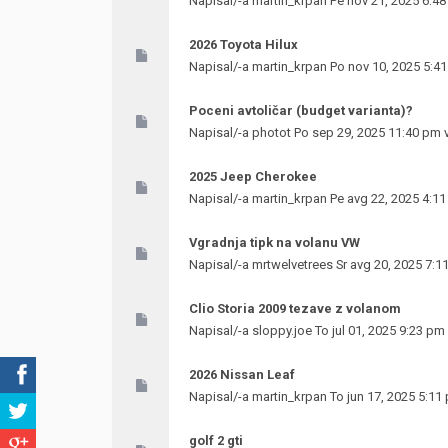
Napisal/-a
martin_krpan
Pe nov 21, 2025 6:4
2026 Toyota Hilux
Napisal/-a
martin_krpan
Po nov 10, 2025 5:4
Poceni avtoličar (budget varianta)?
Napisal/-a
photot
Po sep 29, 2025 11:40 pm 
2025 Jeep Cherokee
Napisal/-a
martin_krpan
Pe avg 22, 2025 4:1
Vgradnja tipk na volanu VW
Napisal/-a
mrtwelvetrees
Sr avg 20, 2025 7:1
Clio Storia 2009 tezave z volanom
Napisal/-a
sloppy.joe
To jul 01, 2025 9:23 pm
2026 Nissan Leaf
Napisal/-a
martin_krpan
To jun 17, 2025 5:11
golf 2 gti