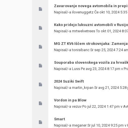
Zavarovanje novega avtomobila in prepi
Napisal/-a
ilovenuggetz
Če okt 10, 2024 5:3
Kako pridejo luksuzni avtomobili v Rusij
Napisal/-a
mrtwelvetrees
To okt 01, 2024 8:0
MG ZT KV6 Iščem strokovnjaka: Zamenja
Napisal/-a
tonisibanc
Sr sep 25, 2024 7:24 a
Souporaba slovenskega vozila za hrvaš
Napisal/-a
Luss
Pe avg 23, 2024 8:17 pm v
Pr
2024 Suziki Swift
Napisal/-a
martin_krpan
Sr avg 21, 2024 5:28
Vordon in pa Blow
Napisal/-a
vezuv
Po jul 22, 2024 1:47 pm v
Av
Smart
Napisal/-a
meganer
Sr jul 10, 2024 9:25 pm v