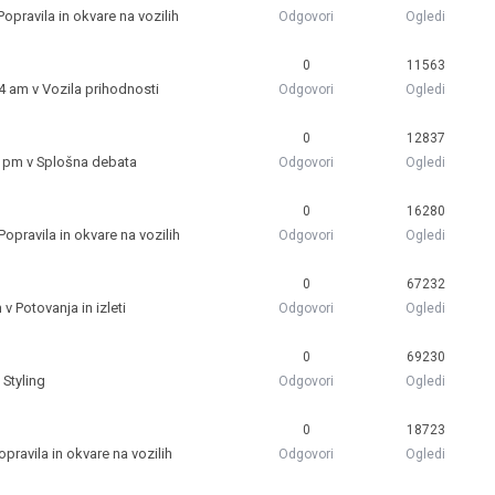
Popravila in okvare na vozilih
Odgovori
Ogledi
0
11563
24 am v
Vozila prihodnosti
Odgovori
Ogledi
0
12837
8 pm v
Splošna debata
Odgovori
Ogledi
0
16280
Popravila in okvare na vozilih
Odgovori
Ogledi
0
67232
m v
Potovanja in izleti
Odgovori
Ogledi
0
69230
v
Styling
Odgovori
Ogledi
0
18723
opravila in okvare na vozilih
Odgovori
Ogledi