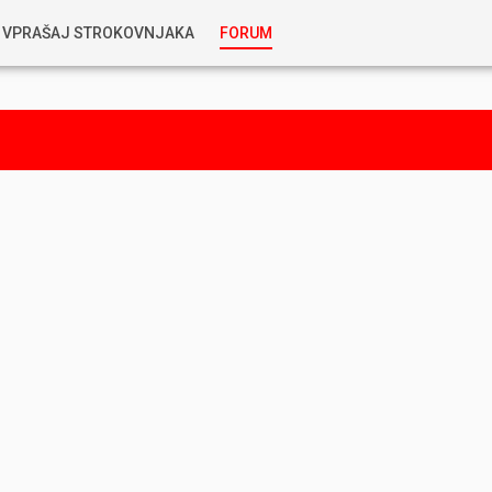
VPRAŠAJ STROKOVNJAKA
FORUM
RABLJENA VOZILA
KOSTJA PRIHODA
GORIVA
SILVAN SIMČIČ
AVTOPLIN
TOMAŽ DEMŠAR
MAZIVA IN OLJA
ALEŠ ARNŠEK
PREDELAVE
ALEKS HUMAR IN FLORJAN RUS
PNEVMATIKE
TIHOMIR KACJAN
HIBRIDNA TEHNIKA