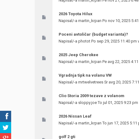
Napisal/-a
martin_krpan
Pe nov 21, 2025 6:4
2026 Toyota Hilux
Napisal/-a
martin_krpan
Po nov 10, 2025 5:4
Poceni avtoličar (budget varianta)?
Napisal/-a
photot
Po sep 29, 2025 11:40 pm 
2025 Jeep Cherokee
Napisal/-a
martin_krpan
Pe avg 22, 2025 4:1
Vgradnja tipk na volanu VW
Napisal/-a
mrtwelvetrees
Sr avg 20, 2025 7:1
Clio Storia 2009 tezave z volanom
Napisal/-a
sloppy.joe
To jul 01, 2025 9:23 pm
2026 Nissan Leaf
Napisal/-a
martin_krpan
To jun 17, 2025 5:11
golf 2 gti