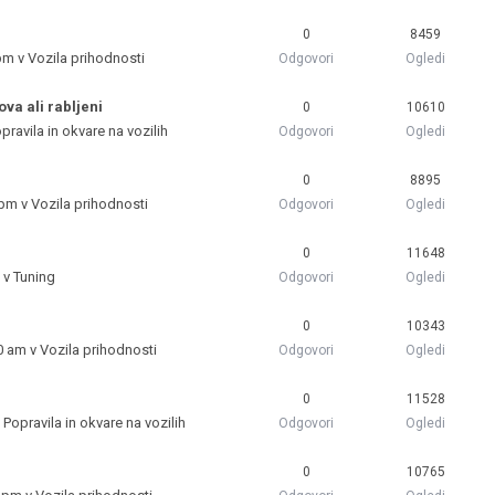
0
8459
 pm v
Vozila prihodnosti
Odgovori
Ogledi
ova ali rabljeni
0
10610
pravila in okvare na vozilih
Odgovori
Ogledi
0
8895
 pm v
Vozila prihodnosti
Odgovori
Ogledi
0
11648
 v
Tuning
Odgovori
Ogledi
0
10343
0 am v
Vozila prihodnosti
Odgovori
Ogledi
0
11528
v
Popravila in okvare na vozilih
Odgovori
Ogledi
0
10765