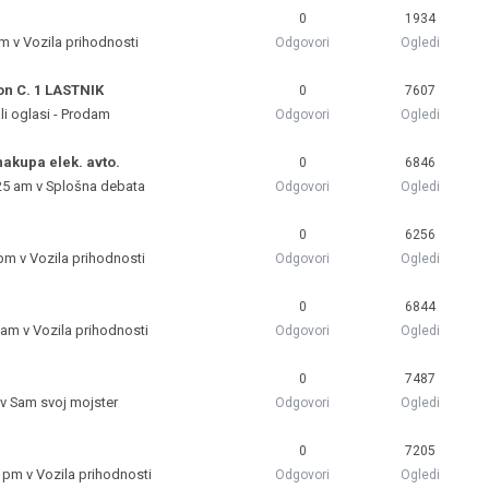
0
1934
pm v
Vozila prihodnosti
Odgovori
Ogledi
on C. 1 LASTNIK
0
7607
li oglasi - Prodam
Odgovori
Ogledi
nakupa elek. avto.
0
6846
25 am v
Splošna debata
Odgovori
Ogledi
0
6256
 pm v
Vozila prihodnosti
Odgovori
Ogledi
0
6844
 am v
Vozila prihodnosti
Odgovori
Ogledi
0
7487
 v
Sam svoj mojster
Odgovori
Ogledi
0
7205
5 pm v
Vozila prihodnosti
Odgovori
Ogledi