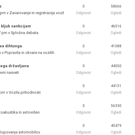
s
0
58666
5 pm v
Zavarovanje in registracija vozil
Odgovori
Ogledi
o kljub sankcijam
0
46516
7 pm v
Splošna debata
Odgovori
Ogledi
va dihtunga
0
41088
m v
Popravila in okvare na vozilih
Odgovori
Ogledi
kega državljana
0
44550
avni nasveti
Odgovori
Ogledi
0
44151
 pm v
Vozila prihodnosti
Odgovori
Ogledi
0
56330
toakustika in avtovideo
Odgovori
Ogledi
0
45479
Kupovanje avtomobilov
Odgovori
Ogledi