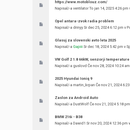
https://www.motoblouz.com/
Napisal/-a
ventilator
To jan 14, 2025 4:26 pm
Opel antara-zvok radia problem
Napisal/-a
drinyy
Sr dec 25, 2024 6:12 pm v
Po
Glasuj za slovenski avto leta 2025
Napisal/-a
Gapiii
Sr dec 18, 2024 5:42 pm v
S
VW Golf 2 1.8 66kW, senzorji temperature
Napisal/-a
guslovd
Če nov 28, 2024 10:24 am
2025 Hyundai Ioniq 9
Napisal/-a
martin_krpan
Če nov 21, 2024 6:2
Zaslon za Android Auto
Napisal/-a
DustWolf
Če nov 21, 2024 5:18 pm
BMW 216i - B38
Napisal/-a
Dawid1
Sr nov 20, 2024 12:36 pm 