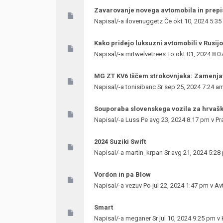
Zavarovanje novega avtomobila in prepi
Napisal/-a
ilovenuggetz
Če okt 10, 2024 5:3
Kako pridejo luksuzni avtomobili v Rusij
Napisal/-a
mrtwelvetrees
To okt 01, 2024 8:0
MG ZT KV6 Iščem strokovnjaka: Zamenja
Napisal/-a
tonisibanc
Sr sep 25, 2024 7:24 a
Souporaba slovenskega vozila za hrvaš
Napisal/-a
Luss
Pe avg 23, 2024 8:17 pm v
Pr
2024 Suziki Swift
Napisal/-a
martin_krpan
Sr avg 21, 2024 5:28
Vordon in pa Blow
Napisal/-a
vezuv
Po jul 22, 2024 1:47 pm v
Av
Smart
Napisal/-a
meganer
Sr jul 10, 2024 9:25 pm v