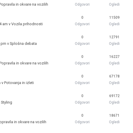
Popravila in okvare na vozilih
Odgovori
Ogledi
0
11509
24 am v
Vozila prihodnosti
Odgovori
Ogledi
0
12791
8 pm v
Splošna debata
Odgovori
Ogledi
0
16227
Popravila in okvare na vozilih
Odgovori
Ogledi
0
67178
m v
Potovanja in izleti
Odgovori
Ogledi
0
69172
v
Styling
Odgovori
Ogledi
0
18671
opravila in okvare na vozilih
Odgovori
Ogledi