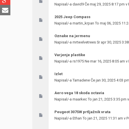
Napisal/-a
david9
Če maj 29, 2025 8:17 pm v
2025 Jeep Compass
Napisal/-a
martin_krpan
To maj 06, 2025 11:
Oznake na jermenu
Napisal/-a
mrtwelvetrees
Sr apr 30, 2025 3:3
Varjenje plastike
Napisal/-a
rs1975
Ne mar 16, 2025 8:05 am v
Izlet
Napisal/-a
Tamadene
Če jan 30, 2025 4:03 p
Aero vega 18 skoda octavia
Napisal/-a
maarkec
To jan 21, 2025 3:35 pm 
Peugeot 307SW prtljažnik vrata
Napisal/-a
Ethan
To jan 21, 2025 11:31 am v
P