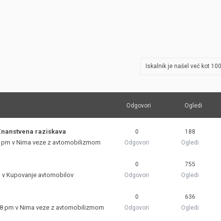
JERNEJ BOLKA
TEHNIČNA VPRAŠANJA
ROK ČERNJAVSKI
AVTOPLIN
Iskalnik je našel več kot 1
ŽIGA HABJAN
Odgovori
Ogledi
Znanstvena raziskava
0
188
2 pm v
Nima veze z avtomobilizmom
Odgovori
Ogledi
0
755
m v
Kupovanje avtomobilov
Odgovori
Ogledi
0
636
08 pm v
Nima veze z avtomobilizmom
Odgovori
Ogledi