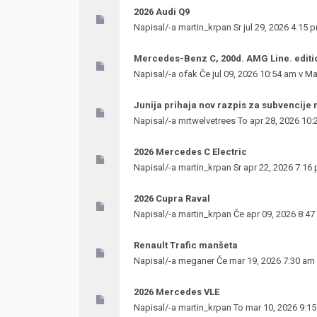
2026 Audi Q9
Napisal/-a
martin_krpan
Sr jul 29, 2026 4:15 
Mercedes-Benz C, 200d. AMG Line. editi
Napisal/-a
ofak
Če jul 09, 2026 10:54 am v
Ma
Junija prihaja nov razpis za subvencije 
Napisal/-a
mrtwelvetrees
To apr 28, 2026 10:
2026 Mercedes C Electric
Napisal/-a
martin_krpan
Sr apr 22, 2026 7:16
2026 Cupra Raval
Napisal/-a
martin_krpan
Če apr 09, 2026 8:47
Renault Trafic manšeta
Napisal/-a
meganer
Če mar 19, 2026 7:30 am
2026 Mercedes VLE
Napisal/-a
martin_krpan
To mar 10, 2026 9:1