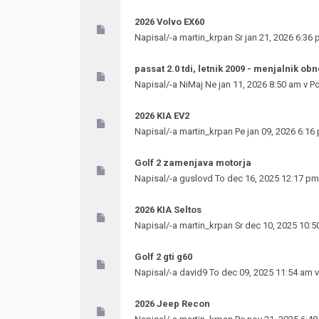
2026 Volvo EX60
Napisal/-a
martin_krpan
Sr jan 21, 2026 6:36
passat 2.0 tdi, letnik 2009 - menjalnik obn
Napisal/-a
NiMaj
Ne jan 11, 2026 8:50 am v
Po
2026 KIA EV2
Napisal/-a
martin_krpan
Pe jan 09, 2026 6:16
Golf 2 zamenjava motorja
Napisal/-a
guslovd
To dec 16, 2025 12:17 pm
2026 KIA Seltos
Napisal/-a
martin_krpan
Sr dec 10, 2025 10:5
Golf 2 gti g60
Napisal/-a
david9
To dec 09, 2025 11:54 am 
2026 Jeep Recon