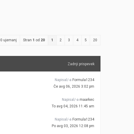
000 ujemanj
Stran
1
od
20
1
2
3
4
5
20
Zadnji prispevek
Napisal/-a
Formula1234
Če avg 06, 2026 3:02 pm
Napisal/-a
maarkec
To avg 04, 2026 11:45 am
Napisal/-a
Formula1234
Po avg 03, 2026 12:08 pm