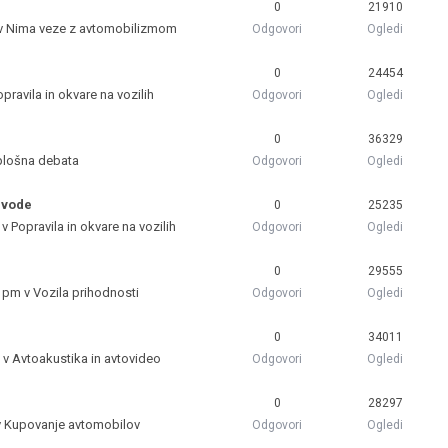
0
21910
 v
Nima veze z avtomobilizmom
Odgovori
Ogledi
0
24454
pravila in okvare na vozilih
Odgovori
Ogledi
0
36329
plošna debata
Odgovori
Ogledi
 vode
0
25235
 v
Popravila in okvare na vozilih
Odgovori
Ogledi
0
29555
3 pm v
Vozila prihodnosti
Odgovori
Ogledi
0
34011
 v
Avtoakustika in avtovideo
Odgovori
Ogledi
0
28297
v
Kupovanje avtomobilov
Odgovori
Ogledi