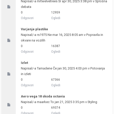
Napisal/-a
mrtwelvetrees
Sr apr 30, 2025 3:38 pm v
Splošna
debata
0
12959
Odgovori
Ogledi
Varjenje plastike
Napisal/-a
rs1975
Ne mar 16, 2025 8:05 am v
Popravila in
okvare na vozilih
0
16387
Odgovori
Ogledi
Izlet
Napisal/-a
Tamadene
Če jan 30, 2025 4:03 pm v
Potovanja
in izleti
0
67366
Odgovori
Ogledi
Aero vega 18 skoda octavia
Napisal/-a
maarkec
To jan 21, 2025 3:35 pm v
Styling
0
69374
Odgovori
Ogledi