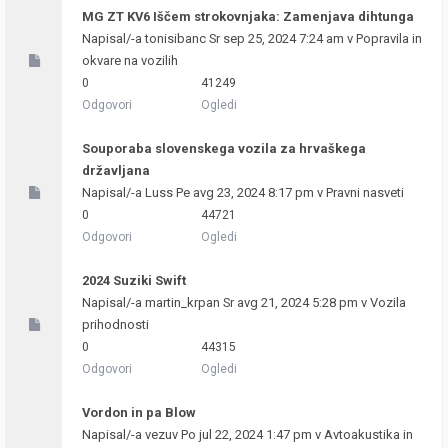
MG ZT KV6 Iščem strokovnjaka: Zamenjava dihtunga
Napisal/-a
tonisibanc
Sr sep 25, 2024 7:24 am v
Popravila in
okvare na vozilih
0
41249
Odgovori
Ogledi
Souporaba slovenskega vozila za hrvaškega
državljana
Napisal/-a
Luss
Pe avg 23, 2024 8:17 pm v
Pravni nasveti
0
44721
Odgovori
Ogledi
2024 Suziki Swift
Napisal/-a
martin_krpan
Sr avg 21, 2024 5:28 pm v
Vozila
prihodnosti
0
44315
Odgovori
Ogledi
Vordon in pa Blow
Napisal/-a
vezuv
Po jul 22, 2024 1:47 pm v
Avtoakustika in