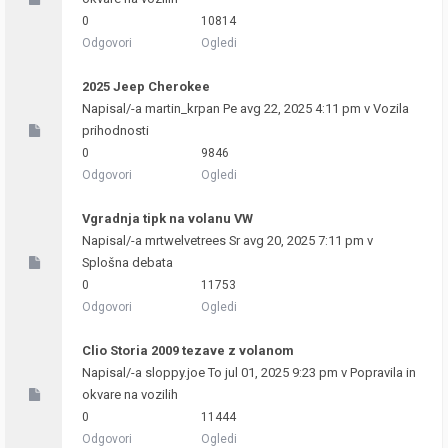
0
10814
Odgovori
Ogledi
2025 Jeep Cherokee
Napisal/-a
martin_krpan
Pe avg 22, 2025 4:11 pm v
Vozila
prihodnosti
0
9846
Odgovori
Ogledi
Vgradnja tipk na volanu VW
Napisal/-a
mrtwelvetrees
Sr avg 20, 2025 7:11 pm v
Splošna debata
0
11753
Odgovori
Ogledi
Clio Storia 2009 tezave z volanom
Napisal/-a
sloppy.joe
To jul 01, 2025 9:23 pm v
Popravila in
okvare na vozilih
0
11444
Odgovori
Ogledi