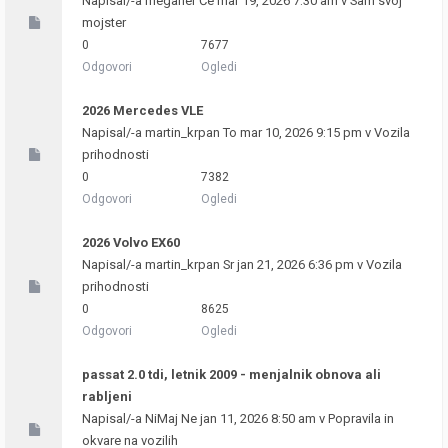
Napisal/-a
meganer
Če mar 19, 2026 7:30 am v
Sam svoj
mojster
0
7677
Odgovori
Ogledi
2026 Mercedes VLE
Napisal/-a
martin_krpan
To mar 10, 2026 9:15 pm v
Vozila
prihodnosti
0
7382
Odgovori
Ogledi
2026 Volvo EX60
Napisal/-a
martin_krpan
Sr jan 21, 2026 6:36 pm v
Vozila
prihodnosti
0
8625
Odgovori
Ogledi
passat 2.0 tdi, letnik 2009 - menjalnik obnova ali
rabljeni
Napisal/-a
NiMaj
Ne jan 11, 2026 8:50 am v
Popravila in
okvare na vozilih