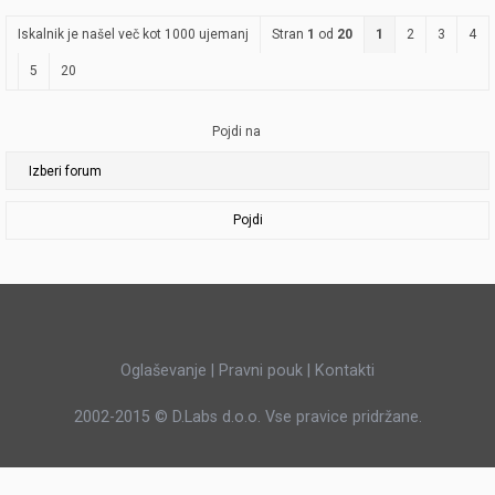
Iskalnik je našel več kot 1000 ujemanj
Stran
1
od
20
1
2
3
4
5
20
Pojdi na
Pojdi
Oglaševanje
|
Pravni pouk
|
Kontakti
2002-2015 ©
D.Labs d.o.o.
Vse pravice pridržane.