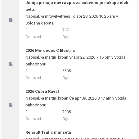
Junija prihaja nov razpis za subvencije nakupa elek.
avto.
Napisal/-a
mrtwelvetrees
To apr 28, 2026 10:25 am v
Splošna debata
0
7071
Odgovori
Ogledi
2026 Mercedes C Electric
Napisal/-a
martin_krpan
Sr apr 22, 2026 7:16 pm v
Vozila
prihodnosti
0
6535
Odgovori
Ogledi
2026 Cupra Raval
Napisal/-a
martin_krpan
Če apr 09, 2026 8:47 am v
Vozila
prihodnosti
0
7035
Odgovori
Ogledi
Renault Trafic manšeta