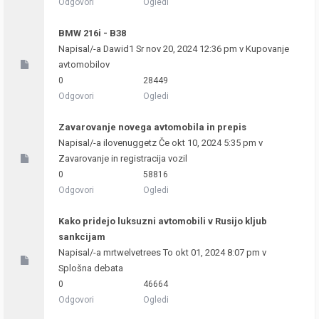
Odgovori
Ogledi
BMW 216i - B38
Napisal/-a
Dawid1
Sr nov 20, 2024 12:36 pm v
Kupovanje
avtomobilov
0
28449
Odgovori
Ogledi
Zavarovanje novega avtomobila in prepis
Napisal/-a
ilovenuggetz
Če okt 10, 2024 5:35 pm v
Zavarovanje in registracija vozil
0
58816
Odgovori
Ogledi
Kako pridejo luksuzni avtomobili v Rusijo kljub
sankcijam
Napisal/-a
mrtwelvetrees
To okt 01, 2024 8:07 pm v
Splošna debata
0
46664
Odgovori
Ogledi