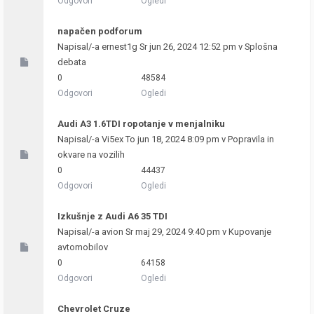
Odgovori
Ogledi
napačen podforum
Napisal/-a
ernest1g
Sr jun 26, 2024 12:52 pm v
Splošna
debata
0
48584
Odgovori
Ogledi
Audi A3 1.6TDI ropotanje v menjalniku
Napisal/-a
Vi5ex
To jun 18, 2024 8:09 pm v
Popravila in
okvare na vozilih
0
44437
Odgovori
Ogledi
Izkušnje z Audi A6 35 TDI
Napisal/-a
avion
Sr maj 29, 2024 9:40 pm v
Kupovanje
avtomobilov
0
64158
Odgovori
Ogledi
Chevrolet Cruze