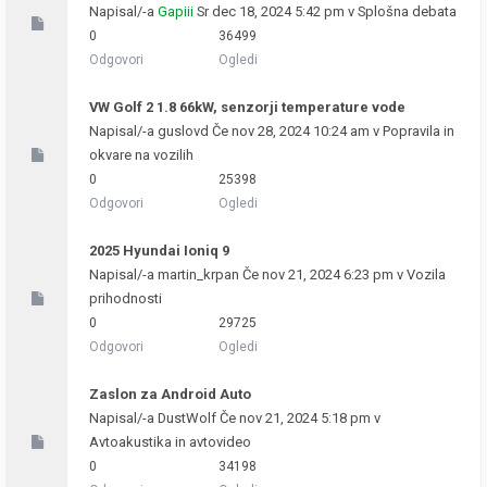
Napisal/-a
Gapiii
Sr dec 18, 2024 5:42 pm v
Splošna debata
0
36499
Odgovori
Ogledi
VW Golf 2 1.8 66kW, senzorji temperature vode
Napisal/-a
guslovd
Če nov 28, 2024 10:24 am v
Popravila in
okvare na vozilih
0
25398
Odgovori
Ogledi
2025 Hyundai Ioniq 9
Napisal/-a
martin_krpan
Če nov 21, 2024 6:23 pm v
Vozila
prihodnosti
0
29725
Odgovori
Ogledi
Zaslon za Android Auto
Napisal/-a
DustWolf
Če nov 21, 2024 5:18 pm v
Avtoakustika in avtovideo
0
34198