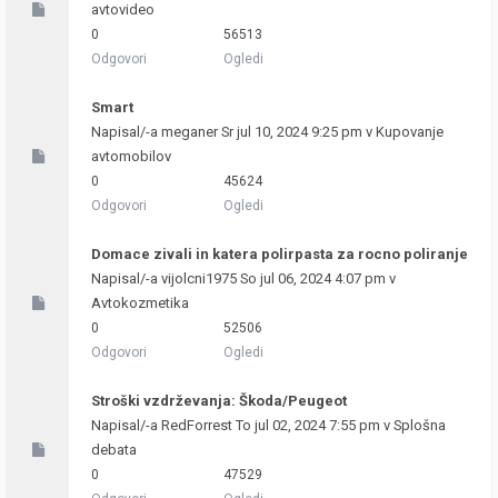
avtovideo
0
56513
Odgovori
Ogledi
Smart
Napisal/-a
meganer
Sr jul 10, 2024 9:25 pm v
Kupovanje
avtomobilov
0
45624
Odgovori
Ogledi
Domace zivali in katera polirpasta za rocno poliranje
Napisal/-a
vijolcni1975
So jul 06, 2024 4:07 pm v
Avtokozmetika
0
52506
Odgovori
Ogledi
Stroški vzdrževanja: Škoda/Peugeot
Napisal/-a
RedForrest
To jul 02, 2024 7:55 pm v
Splošna
debata
0
47529