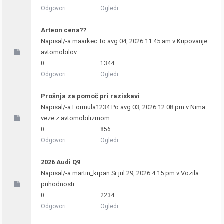
Odgovori
Ogledi
Arteon cena??
Napisal/-a
maarkec
To avg 04, 2026 11:45 am v
Kupovanje
avtomobilov
0
1344
Odgovori
Ogledi
Prošnja za pomoč pri raziskavi
Napisal/-a
Formula1234
Po avg 03, 2026 12:08 pm v
Nima
veze z avtomobilizmom
0
856
Odgovori
Ogledi
2026 Audi Q9
Napisal/-a
martin_krpan
Sr jul 29, 2026 4:15 pm v
Vozila
prihodnosti
0
2234
Odgovori
Ogledi