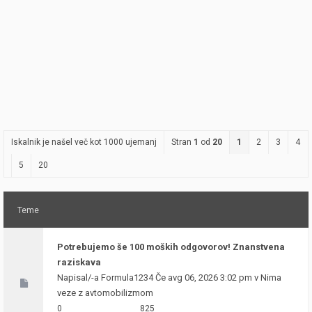
Iskalnik je našel več kot 1000 ujemanj
Stran
1
od
20
1
2
3
4
5
20
Teme
Potrebujemo še 100 moških odgovorov! Znanstvena
raziskava
Napisal/-a
Formula1234
Če avg 06, 2026 3:02 pm v
Nima
veze z avtomobilizmom
0
825