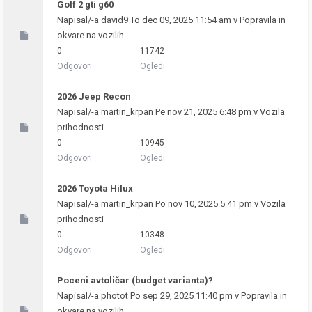
Golf 2 gti g60
Napisal/-a
david9
To dec 09, 2025 11:54 am v
Popravila in
okvare na vozilih
0
11742
Odgovori
Ogledi
2026 Jeep Recon
Napisal/-a
martin_krpan
Pe nov 21, 2025 6:48 pm v
Vozila
prihodnosti
0
10945
Odgovori
Ogledi
2026 Toyota Hilux
Napisal/-a
martin_krpan
Po nov 10, 2025 5:41 pm v
Vozila
prihodnosti
0
10348
Odgovori
Ogledi
Poceni avtoličar (budget varianta)?
Napisal/-a
photot
Po sep 29, 2025 11:40 pm v
Popravila in
okvare na vozilih