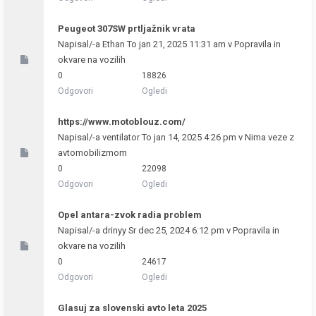
Peugeot 307SW prtljažnik vrata
Napisal/-a
Ethan
To jan 21, 2025 11:31 am v
Popravila in
okvare na vozilih
0
18826
Odgovori
Ogledi
https://www.motoblouz.com/
Napisal/-a
ventilator
To jan 14, 2025 4:26 pm v
Nima veze z
avtomobilizmom
0
22098
Odgovori
Ogledi
Opel antara-zvok radia problem
Napisal/-a
drinyy
Sr dec 25, 2024 6:12 pm v
Popravila in
okvare na vozilih
0
24617
Odgovori
Ogledi
Glasuj za slovenski avto leta 2025